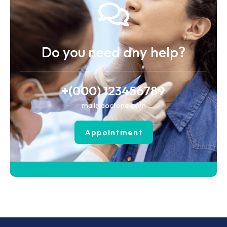
Do you need any help?
+(000) 123456789
mail@doctone.com
Appointment