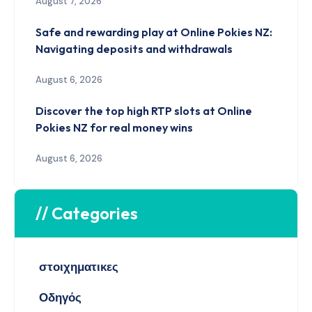
August 7, 2026
Safe and rewarding play at Online Pokies NZ:
Navigating deposits and withdrawals
August 6, 2026
Discover the top high RTP slots at Online
Pokies NZ for real money wins
August 6, 2026
// Categories
στοιχηματικες
Οδηγός