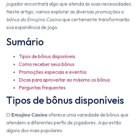
jogador encontrará algo que atenda às suas necessidades.
Neste artigo, vamos explorar as diversas
promoções e
bônus do Emojino Casino
que certamente transformarão
sua experiência de jogo.
Sumário
Tipos de bônus disponíveis
Como receber seus bônus
Promoções especiais e eventos
Dicas para aproveitar ao máximo os bônus
Perguntas frequentes
Tipos de bônus disponíveis
O
Emojino Casino
oferece uma variedade de bônus que
atendem a diferentes perfis de jogadores. Aqui estão
alguns dos mais populares: