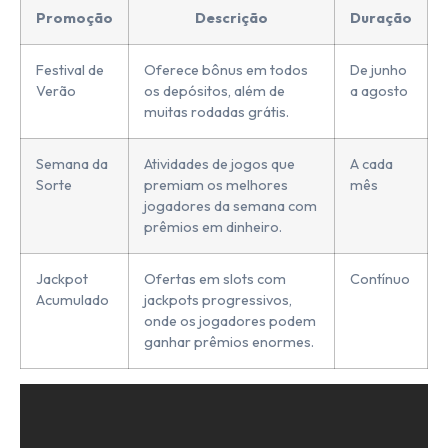
Promoção
Descrição
Duração
Festival de
Oferece bônus em todos
De junho
Verão
os depósitos, além de
a agosto
muitas rodadas grátis.
Semana da
Atividades de jogos que
A cada
Sorte
premiam os melhores
mês
jogadores da semana com
prêmios em dinheiro.
Jackpot
Ofertas em slots com
Contínuo
Acumulado
jackpots progressivos,
onde os jogadores podem
ganhar prêmios enormes.