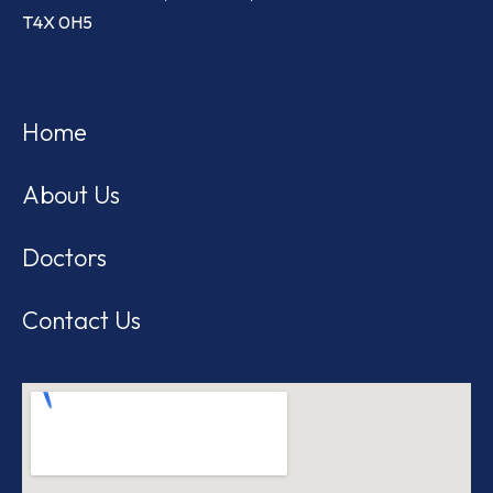
T4X 0H5
Home
About Us
Doctors
Contact Us