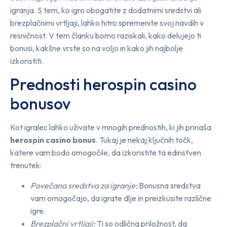
igranja. S tem, ko igro obogatite z dodatnimi sredstvi ali
brezplačnimi vrtljaji, lahko hitro spremenite svoj navdih v
resničnost. V tem članku bomo raziskali, kako delujejo ti
bonusi, kakšne vrste so na voljo in kako jih najbolje
izkoristiti.
Prednosti herospin casino
bonusov
Kot igralec lahko uživate v mnogih prednostih, ki jih prinaša
herospin casino bonus
. Tukaj je nekaj ključnih točk,
katere vam bodo omogočile, da izkoristite ta edinstven
trenutek:
Povečana sredstva za igranje:
Bonusna sredstva
vam omogočajo, da igrate dlje in preizkusite različne
igre.
Brezplačni vrtljaji:
Ti so odlična priložnost, da