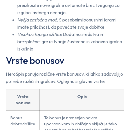
preizkusite nove igralne avtomate brez tveganja za
izgubo lastnega denarja.
Večja zaslužna moč:
S posebnimi bonusnimi igrami
imate priložnost, da povečate svoje dobitke.
Visoka stopnja užitka:
Dodatna sredstva in
brezplačne igre ustvarijo čustveno in zabavno igralno
izkušnjo.
Vrste bonusov
HeroSpin ponuja različne vrste bonusov, ki lahko zadovoljijo
potrebe različnih igralcev. Oglejmo si glavne vrste:
Vrsta
Opis
bonusa
Bonus
Ta bonus je namenjen novim
dobrodošlice
uporabnikom in običajno vključuje tako