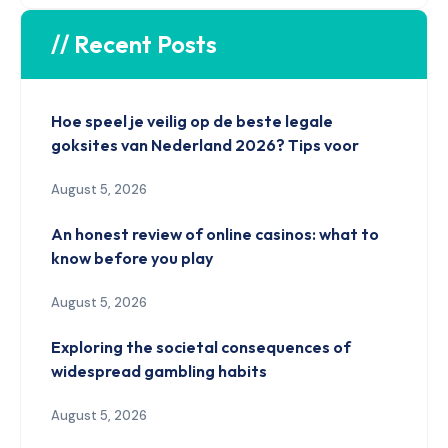
// Recent Posts
Hoe speel je veilig op de beste legale
goksites van Nederland 2026? Tips voor
August 5, 2026
An honest review of online casinos: what to
know before you play
August 5, 2026
Exploring the societal consequences of
widespread gambling habits
August 5, 2026