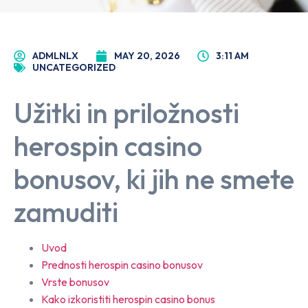
ADMLNLX
MAY 20, 2026
3:11 AM
UNCATEGORIZED
Užitki in priložnosti
herospin casino
bonusov, ki jih ne smete
zamuditi
Uvod
Prednosti herospin casino bonusov
Vrste bonusov
Kako izkoristiti herospin casino bonus