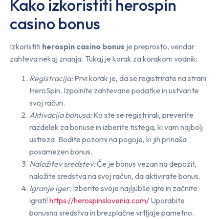
Kako izkoristiti herospin
casino bonus
Izkoristiti
herospin casino bonus
je preprosto, vendar
zahteva nekaj znanja. Tukaj je korak za korakom vodnik:
Registracija:
Prvi korak je, da se registrirate na strani
HeroSpin. Izpolnite zahtevane podatke in ustvarite
svoj račun.
Aktivacija bonusa:
Ko ste se registrirali, preverite
razdelek za bonuse in izberite tistega, ki vam najbolj
ustreza. Bodite pozorni na pogoje, ki jih prinaša
posamezen bonus.
Naložitev sredstev:
Če je bonus vezan na depozit,
naložite sredstva na svoj račun, da aktivirate bonus.
Igranje iger:
Izberite svoje najljubše igre in začnite
igrati!
https://herospinslovenia.com/
Uporabite
bonusna sredstva in brezplačne vrtljaje pametno.