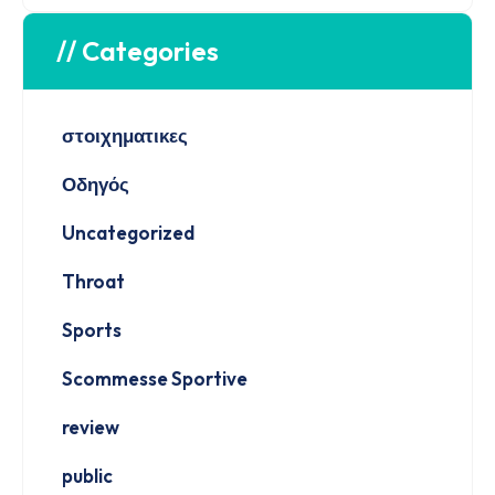
// Categories
στοιχηματικες
Οδηγός
Uncategorized
Throat
Sports
Scommesse Sportive
review
public