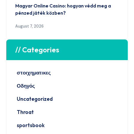
Magyar Online Casino: hogyan védd meg a
pénzed játék közben?
August 7, 2026
// Categories
στοιχηματικες
Οδηγός
Uncategorized
Throat
sportsbook