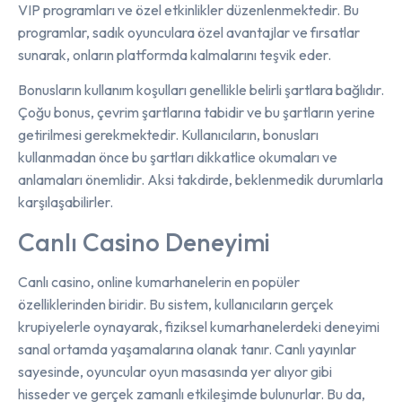
VIP programları ve özel etkinlikler düzenlenmektedir. Bu
programlar, sadık oyunculara özel avantajlar ve fırsatlar
sunarak, onların platformda kalmalarını teşvik eder.
Bonusların kullanım koşulları genellikle belirli şartlara bağlıdır.
Çoğu bonus, çevrim şartlarına tabidir ve bu şartların yerine
getirilmesi gerekmektedir. Kullanıcıların, bonusları
kullanmadan önce bu şartları dikkatlice okumaları ve
anlamaları önemlidir. Aksi takdirde, beklenmedik durumlarla
karşılaşabilirler.
Canlı Casino Deneyimi
Canlı casino, online kumarhanelerin en popüler
özelliklerinden biridir. Bu sistem, kullanıcıların gerçek
krupiyelerle oynayarak, fiziksel kumarhanelerdeki deneyimi
sanal ortamda yaşamalarına olanak tanır. Canlı yayınlar
sayesinde, oyuncular oyun masasında yer alıyor gibi
hisseder ve gerçek zamanlı etkileşimde bulunurlar. Bu da,