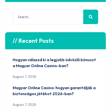
// Recent Posts
Hogyan válaszd ki a legjobb üdvözlő bónuszt
a Magyar Online Casino-ban?
August 7, 2026
Magyar Online Casino: hogyan garantálják a
biztonságos játékot 2026-ban?
August 7, 2026