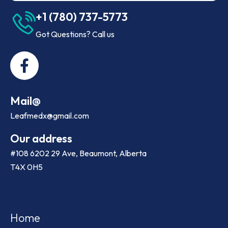
+1 (780) 737-5773
Got Questions? Call us
Mail@
Leafmedx@gmail.com
Our address
#108 6202 29 Ave, Beaumont, Alberta
T4X 0H5
Home