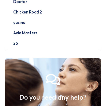
Doctor
Chicken Road 2
casino
Avia Masters
25
Do you need any help?