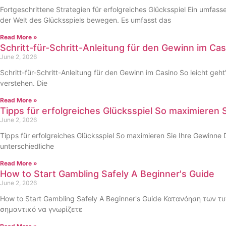
Fortgeschrittene Strategien für erfolgreiches Glücksspiel Ein umfasse
der Welt des Glücksspiels bewegen. Es umfasst das
Read More »
Schritt-für-Schritt-Anleitung für den Gewinn im Cas
June 2, 2026
Schritt-für-Schritt-Anleitung für den Gewinn im Casino So leicht ge
verstehen. Die
Read More »
Tipps für erfolgreiches Glücksspiel So maximieren 
June 2, 2026
Tipps für erfolgreiches Glücksspiel So maximieren Sie Ihre Gewinne D
unterschiedliche
Read More »
How to Start Gambling Safely A Beginner's Guide
June 2, 2026
How to Start Gambling Safely A Beginner's Guide Κατανόηση των τ
σημαντικό να γνωρίζετε