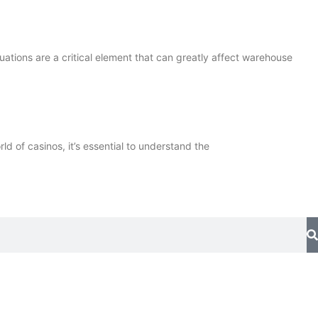
tions are a critical element that can greatly affect warehouse
d of casinos, it’s essential to understand the