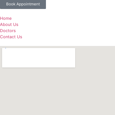
Book Appointment
Home
About Us
Doctors
Contact Us