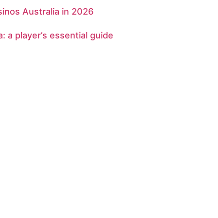
nos Australia in 2026
: a player’s essential guide