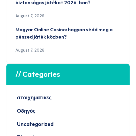
biztonságos játékot 2026-ban?
August 7, 2026
Magyar Online Casino: hogyan védd meg a
pénzed játék közben?
August 7, 2026
// Categories
στοιχηματικες
Οδηγός
Uncategorized