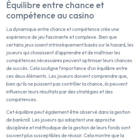
Équilibre entre chance et
compétence au casino
La dynamique entre chance et compétence crée une
expérience de jeu fascinante et complexe. Bien que
certains jeux soient intrinsèquement basés sur le hasard, les
joueurs qui choisissent d’apprendre et de maîtriser les
compétences nécessaires peuvent optimiser leurs chances
de succès. Cela souligne l’importance d’un équilibre entre
ces deux éléments. Les joueurs doivent comprendre que,
bien qu’ils ne puissent pas contrôler la chance, ils peuvent
influencer leurs résultats par des stratégies et des
compétences.
Cet équilibre peut également être observé dans la gestion
de bankroll. Les joueurs qui adoptent une approche
disciplinée et méthodique de la gestion de leurs fonds sont
souvent plus susceptibles de réussir. Cela montre que la