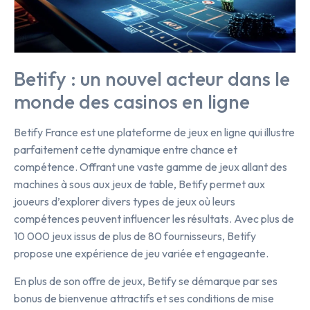
Betify : un nouvel acteur dans le
monde des casinos en ligne
Betify France est une plateforme de jeux en ligne qui illustre
parfaitement cette dynamique entre chance et
compétence. Offrant une vaste gamme de jeux allant des
machines à sous aux jeux de table, Betify permet aux
joueurs d’explorer divers types de jeux où leurs
compétences peuvent influencer les résultats. Avec plus de
10 000 jeux issus de plus de 80 fournisseurs, Betify
propose une expérience de jeu variée et engageante.
En plus de son offre de jeux, Betify se démarque par ses
bonus de bienvenue attractifs et ses conditions de mise