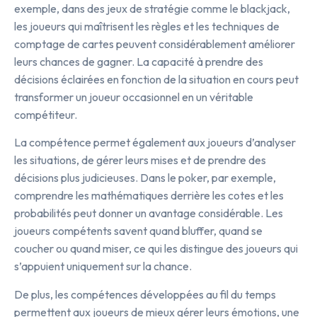
exemple, dans des jeux de stratégie comme le blackjack,
les joueurs qui maîtrisent les règles et les techniques de
comptage de cartes peuvent considérablement améliorer
leurs chances de gagner. La capacité à prendre des
décisions éclairées en fonction de la situation en cours peut
transformer un joueur occasionnel en un véritable
compétiteur.
La compétence permet également aux joueurs d’analyser
les situations, de gérer leurs mises et de prendre des
décisions plus judicieuses. Dans le poker, par exemple,
comprendre les mathématiques derrière les cotes et les
probabilités peut donner un avantage considérable. Les
joueurs compétents savent quand bluffer, quand se
coucher ou quand miser, ce qui les distingue des joueurs qui
s’appuient uniquement sur la chance.
De plus, les compétences développées au fil du temps
permettent aux joueurs de mieux gérer leurs émotions, une