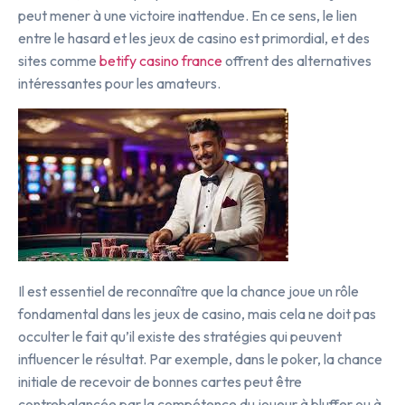
peut mener à une victoire inattendue. En ce sens, le lien
entre le hasard et les jeux de casino est primordial, et des
sites comme
betify casino france
offrent des alternatives
intéressantes pour les amateurs.
Il est essentiel de reconnaître que la chance joue un rôle
fondamental dans les jeux de casino, mais cela ne doit pas
occulter le fait qu’il existe des stratégies qui peuvent
influencer le résultat. Par exemple, dans le poker, la chance
initiale de recevoir de bonnes cartes peut être
contrebalancée par la compétence du joueur à bluffer ou à