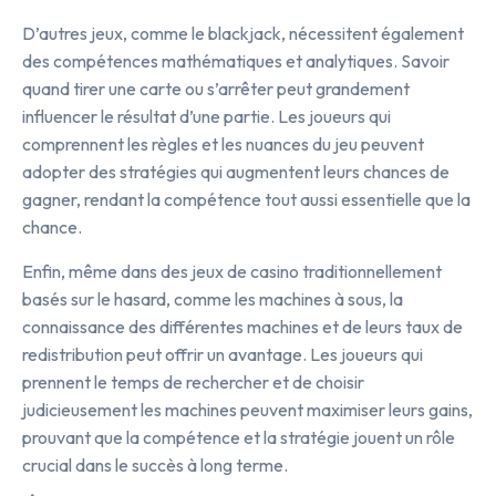
D’autres jeux, comme le blackjack, nécessitent également
des compétences mathématiques et analytiques. Savoir
quand tirer une carte ou s’arrêter peut grandement
influencer le résultat d’une partie. Les joueurs qui
comprennent les règles et les nuances du jeu peuvent
adopter des stratégies qui augmentent leurs chances de
gagner, rendant la compétence tout aussi essentielle que la
chance.
Enfin, même dans des jeux de casino traditionnellement
basés sur le hasard, comme les machines à sous, la
connaissance des différentes machines et de leurs taux de
redistribution peut offrir un avantage. Les joueurs qui
prennent le temps de rechercher et de choisir
judicieusement les machines peuvent maximiser leurs gains,
prouvant que la compétence et la stratégie jouent un rôle
crucial dans le succès à long terme.