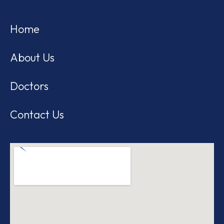
Home
About Us
Doctors
Contact Us