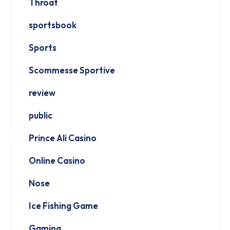
Throat
sportsbook
Sports
Scommesse Sportive
review
public
Prince Ali Casino
Online Casino
Nose
Ice Fishing Game
Gaming