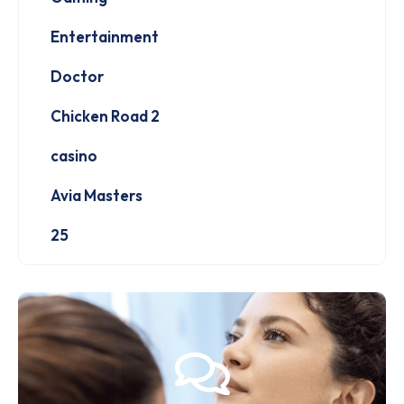
Entertainment
Doctor
Chicken Road 2
casino
Avia Masters
25