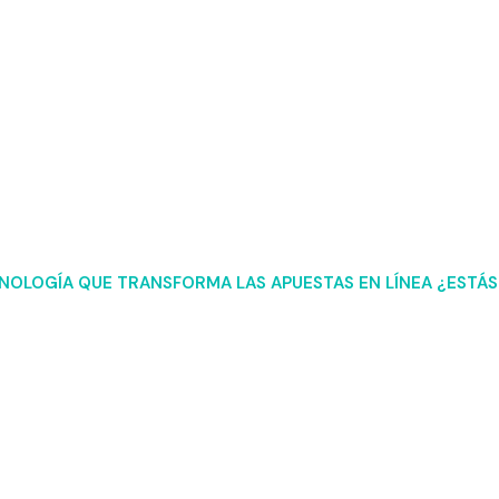
 transforma las apuest
reparado para el futu
NOLOGÍA QUE TRANSFORMA LAS APUESTAS EN LÍNEA ¿ESTÁS