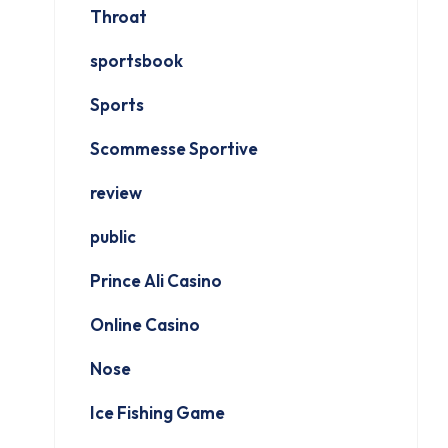
Throat
sportsbook
Sports
Scommesse Sportive
review
public
Prince Ali Casino
Online Casino
Nose
Ice Fishing Game