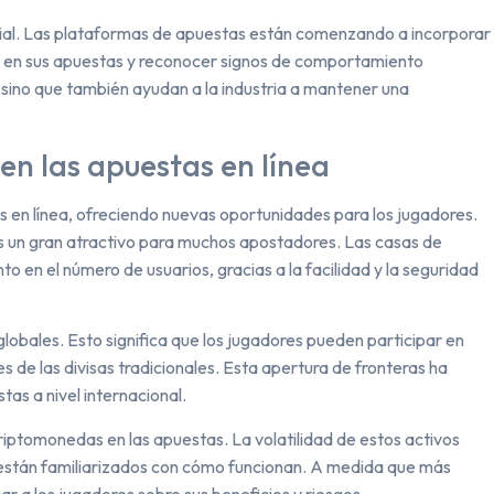
cial. Las plataformas de apuestas están comenzando a incorporar
es en sus apuestas y reconocer signos de comportamiento
 sino que también ayudan a la industria a mantener una
en las apuestas en línea
 en línea, ofreciendo nuevas oportunidades para los jugadores.
es un gran atractivo para muchos apostadores. Las casas de
en el número de usuarios, gracias a la facilidad y la seguridad
bales. Esto significa que los jugadores pueden participar en
s de las divisas tradicionales. Esta apertura de fronteras ha
tas a nivel internacional.
iptomonedas en las apuestas. La volatilidad de estos activos
s están familiarizados con cómo funcionan. A medida que más
 a los jugadores sobre sus beneficios y riesgos.