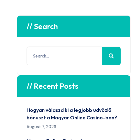
// Search
// Recent Posts
Hogyan válaszd ki a legjobb üdvözlő
bónuszt a Magyar Online Casino-ban?
August 7, 2026