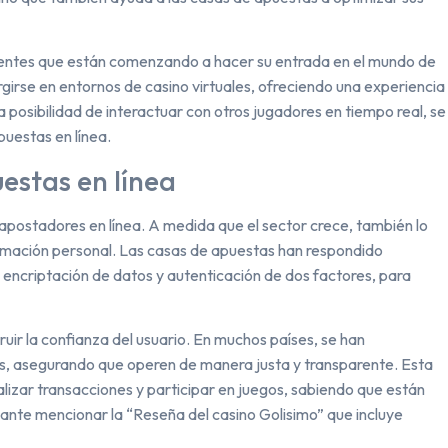
gentes que están comenzando a hacer su entrada en el mundo de
girse en entornos de casino virtuales, ofreciendo una experiencia
a posibilidad de interactuar con otros jugadores en tiempo real, se
puestas en línea.
estas en línea
 apostadores en línea. A medida que el sector crece, también lo
ormación personal. Las casas de apuestas han respondido
ncriptación de datos y autenticación de dos factores, para
uir la confianza del usuario. En muchos países, se han
tas, asegurando que operen de manera justa y transparente. Esta
alizar transacciones y participar en juegos, sabiendo que están
evante mencionar la “Reseña del casino Golisimo” que incluye