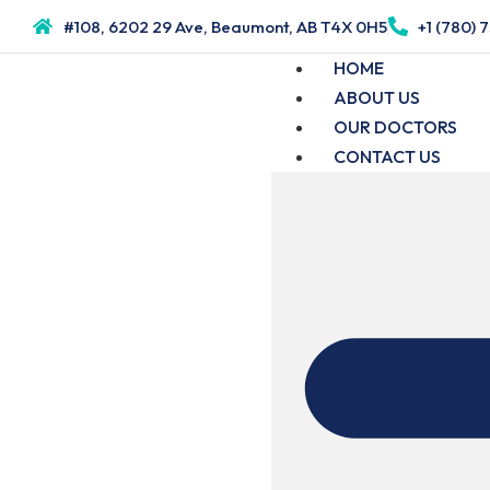
#108, 6202 29 Ave, Beaumont, AB T4X 0H5
+1 (780) 
HOME
ABOUT US
OUR DOCTORS
CONTACT US