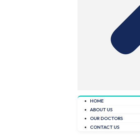
HOME
ABOUT US
OUR DOCTORS
CONTACT US