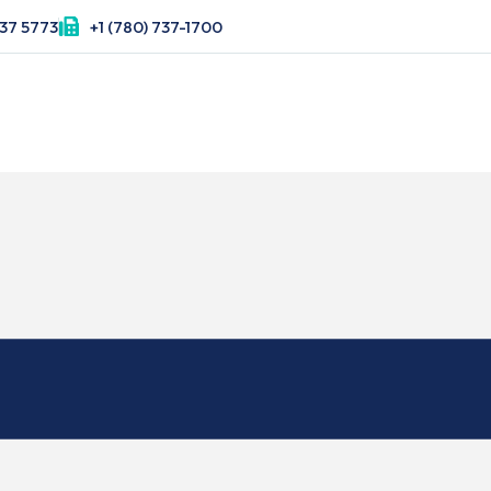
737 5773
+1 (780) 737-1700