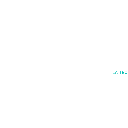
La tecnología que
p
HOME
PUBLIC
LA TEC