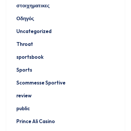
στοιχηματικες
Οδηγός
Uncategorized
Throat
sportsbook
Sports
Scommesse Sportive
review
public
Prince Ali Casino