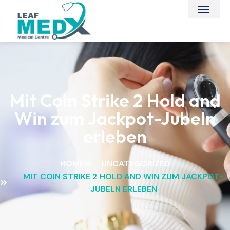
Mit Coin Strike 2 Hold and
Win zum Jackpot-Jubeln
erleben
HOME
UNCATEGORIZED
MIT COIN STRIKE 2 HOLD AND WIN ZUM JACKPOT-
JUBELN ERLEBEN