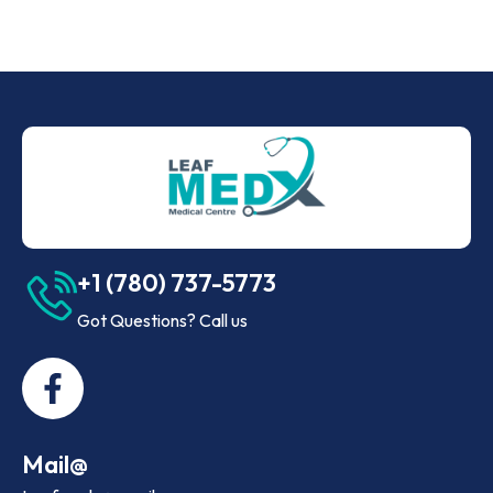
+1 (780) 737-5773
Got Questions? Call us
Mail@