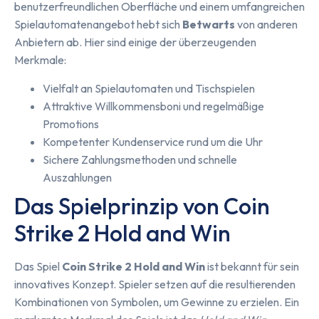
benutzerfreundlichen Oberfläche und einem umfangreichen
Spielautomatenangebot hebt sich
Betwarts
von anderen
Anbietern ab. Hier sind einige der überzeugenden
Merkmale:
Vielfalt an Spielautomaten und Tischspielen
Attraktive Willkommensboni und regelmäßige
Promotions
Kompetenter Kundenservice rund um die Uhr
Sichere Zahlungsmethoden und schnelle
Auszahlungen
Das Spielprinzip von Coin
Strike 2 Hold and Win
Das Spiel
Coin Strike 2 Hold and Win
ist bekannt für sein
innovatives Konzept. Spieler setzen auf die resultierenden
Kombinationen von Symbolen, um Gewinne zu erzielen. Ein