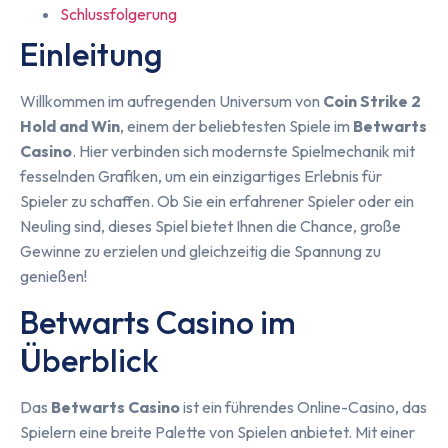
Schlussfolgerung
Einleitung
Willkommen im aufregenden Universum von
Coin Strike 2
Hold and Win
, einem der beliebtesten Spiele im
Betwarts
Casino
. Hier verbinden sich modernste Spielmechanik mit
fesselnden Grafiken, um ein einzigartiges Erlebnis für
Spieler zu schaffen. Ob Sie ein erfahrener Spieler oder ein
Neuling sind, dieses Spiel bietet Ihnen die Chance, große
Gewinne zu erzielen und gleichzeitig die Spannung zu
genießen!
Betwarts Casino im
Überblick
Das
Betwarts Casino
ist ein führendes Online-Casino, das
Spielern eine breite Palette von Spielen anbietet. Mit einer