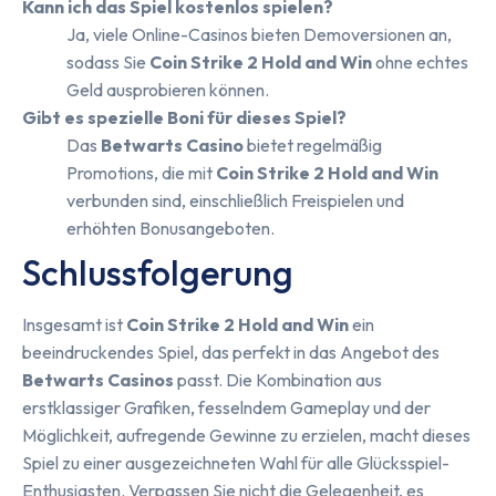
Kann ich das Spiel kostenlos spielen?
Ja, viele Online-Casinos bieten Demoversionen an,
sodass Sie
Coin Strike 2 Hold and Win
ohne echtes
Geld ausprobieren können.
Gibt es spezielle Boni für dieses Spiel?
Das
Betwarts Casino
bietet regelmäßig
Promotions, die mit
Coin Strike 2 Hold and Win
verbunden sind, einschließlich Freispielen und
erhöhten Bonusangeboten.
Schlussfolgerung
Insgesamt ist
Coin Strike 2 Hold and Win
ein
beeindruckendes Spiel, das perfekt in das Angebot des
Betwarts Casinos
passt. Die Kombination aus
erstklassiger Grafiken, fesselndem Gameplay und der
Möglichkeit, aufregende Gewinne zu erzielen, macht dieses
Spiel zu einer ausgezeichneten Wahl für alle Glücksspiel-
Enthusiasten. Verpassen Sie nicht die Gelegenheit, es