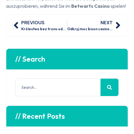
auszuprobieren, während Sie im
Betwarts Casino
spielen!
PREVIOUS
NEXT
Królestwo bez tronu odkryte dzięki kingmaker pl
Odkryj moc bison casino logowanie i zanurz się w świat niezapomnianych wygranych
// Search
// Recent Posts