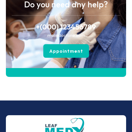
Do you need any help?
+(000) 123456789
mail@doctone.com
Appointment