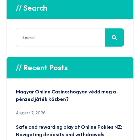
// Search
// Recent Posts
Magyar Online Casino: hogyan védd meg a
pénzed játék közben?
August 7, 2026
Safe and rewarding play at Online Pokies NZ:
Navigating deposits and withdrawals