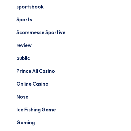
sportsbook
Sports
Scommesse Sportive
review
public
Prince Ali Casino
Online Casino
Nose
Ice Fishing Game
Gaming