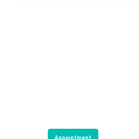
Do you need any
help?
+(000) 123456789
mail@doctone.com
Appointment