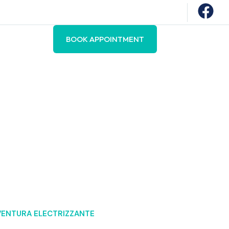
BOOK APPOINTMENT
e 2 un’avventura
VVENTURA ELECTRIZZANTE