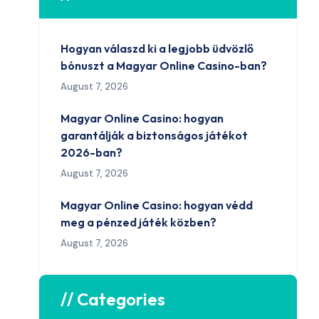
Hogyan válaszd ki a legjobb üdvözlő
bónuszt a Magyar Online Casino-ban?
August 7, 2026
Magyar Online Casino: hogyan
garantálják a biztonságos játékot
2026-ban?
August 7, 2026
Magyar Online Casino: hogyan védd
meg a pénzed játék közben?
August 7, 2026
// Categories