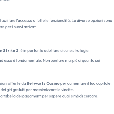
acilitare l’accesso a tutte le funzionalità. Le diverse opzioni sono
 per i nuovi arrivati.
n Strike 2
, è importante adottare alcune strategie:
i ad esso è fondamentale. Non puntare mai più di quanto sei
zioni offerte da
Betwarts Casino
per aumentare il tuo capitale.
 dei giri gratuiti per massimizzare le vincite.
 la tabella dei pagamenti per sapere quali simboli cercare.