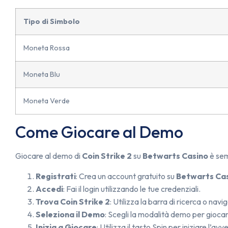
Tipo di Simbolo
Moneta Rossa
Moneta Blu
Moneta Verde
Come Giocare al Demo
Giocare al demo di
Coin Strike 2
su
Betwarts Casino
è sem
Registrati
: Crea un account gratuito su
Betwarts Ca
Accedi
: Fai il login utilizzando le tue credenziali.
Trova Coin Strike 2
: Utilizza la barra di ricerca o navi
Seleziona il Demo
: Scegli la modalità demo per giocar
Inizia a Giocare
: Utilizza il tasto Spin per iniziare l’avv