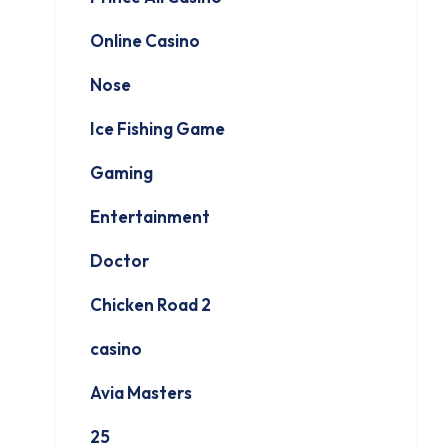
Online Casino
Nose
Ice Fishing Game
Gaming
Entertainment
Doctor
Chicken Road 2
casino
Avia Masters
25