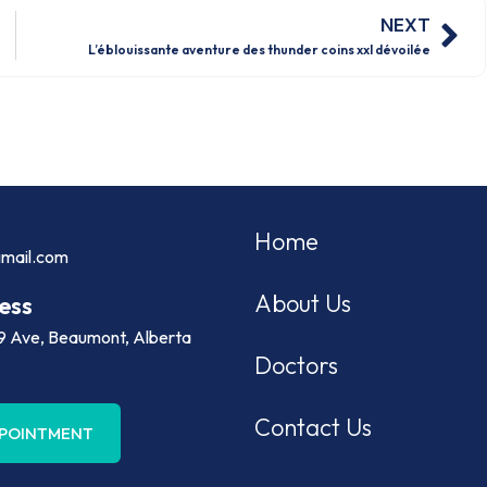
NEXT
L’éblouissante aventure des thunder coins xxl dévoilée
Home
mail.com
About Us
ess
 Ave, Beaumont, Alberta
Doctors
Contact Us
POINTMENT