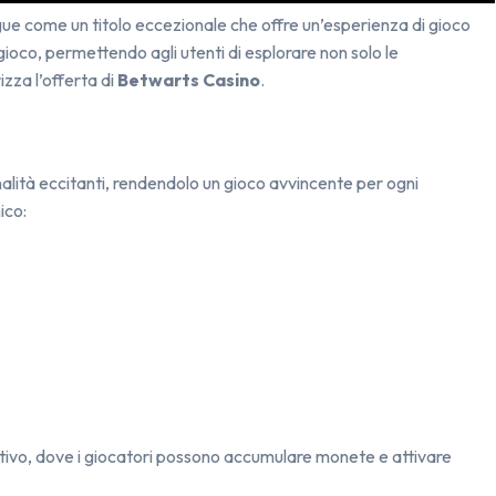
ngue come un titolo eccezionale che offre un’esperienza di gioco
gioco, permettendo agli utenti di esplorare non solo le
zza l’offerta di
Betwarts Casino
.
nalità eccitanti, rendendolo un gioco avvincente per ogni
ico:
tivo, dove i giocatori possono accumulare monete e attivare