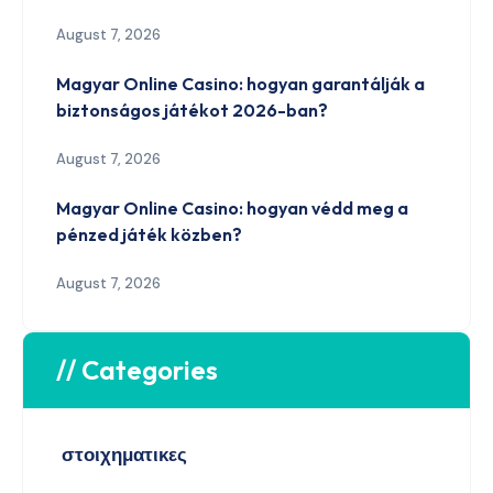
August 7, 2026
Magyar Online Casino: hogyan garantálják a
biztonságos játékot 2026-ban?
August 7, 2026
Magyar Online Casino: hogyan védd meg a
pénzed játék közben?
August 7, 2026
// Categories
στοιχηματικες