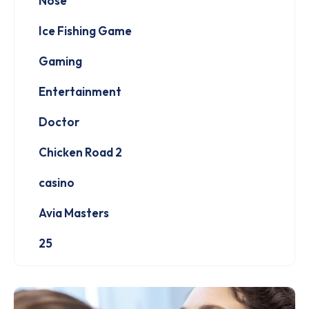
Nose
Ice Fishing Game
Gaming
Entertainment
Doctor
Chicken Road 2
casino
Avia Masters
25