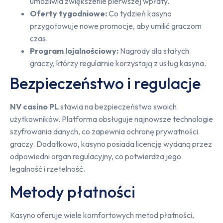
umożliwia zwiększenie pierwszej wpłaty.
Oferty tygodniowe:
Co tydzień kasyno
przygotowuje nowe promocje, aby umilić graczom
czas.
Program lojalnościowy:
Nagrody dla stałych
graczy, którzy regularnie korzystają z usług kasyna.
Bezpieczeństwo i regulacje
NV casino PL
stawia na bezpieczeństwo swoich
użytkowników. Platforma obsługuje najnowsze technologie
szyfrowania danych, co zapewnia ochronę prywatności
graczy. Dodatkowo, kasyno posiada licencję wydaną przez
odpowiedni organ regulacyjny, co potwierdza jego
legalność i rzetelność.
Metody płatności
Kasyno oferuje wiele komfortowych metod płatności,