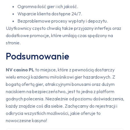
Ogromna ilość gier i ich jakość.
Wsparcie klienta dostępne 24/7.
Bezproblemowe procesy wypłaty i depozytu.
Użytkownicy często chwalą także przyjazny interfejs oraz
dodatkowe promocje, które umilają czas spędzony na
stronie.
Podsumowanie
NV casino PL
to miejsce, które z pewnością dostarczy
wielu emocji każdemu miłośnikowi gier hazardowych. Z
bogatą ofertą gier, atrakcyjnymi bonusami oraz dużym
naciskiem na bezpieczeństwo, jest to jedna z platform
godnych polecenia. Niezależnie od poziomu doświadczenia,
każdy znajdzie coś dla siebie. Zachęcamy do rejestracji i
odkrycia wszystkich możliwości, jakie oferuje to
nowoczesne kasyno!