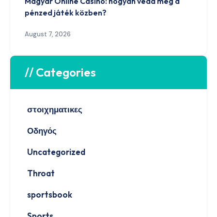
Magyar Online Casino: hogyan védd meg a
pénzed játék közben?
August 7, 2026
// Categories
στοιχηματικες
Οδηγός
Uncategorized
Throat
sportsbook
Sports