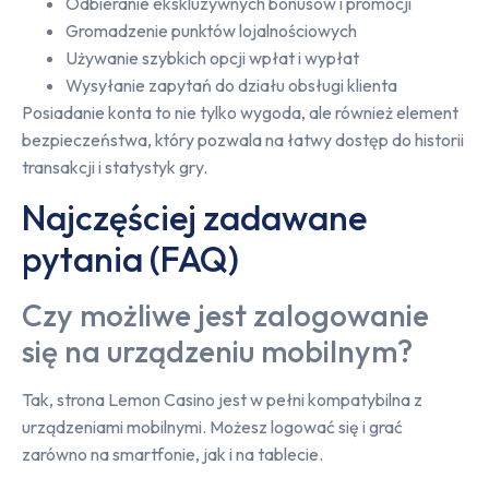
Odbieranie ekskluzywnych bonusów i promocji
Gromadzenie punktów lojalnościowych
Używanie szybkich opcji wpłat i wypłat
Wysyłanie zapytań do działu obsługi klienta
Posiadanie konta to nie tylko wygoda, ale również element
bezpieczeństwa, który pozwala na łatwy dostęp do historii
transakcji i statystyk gry.
Najczęściej zadawane
pytania (FAQ)
Czy możliwe jest zalogowanie
się na urządzeniu mobilnym?
Tak, strona Lemon Casino jest w pełni kompatybilna z
urządzeniami mobilnymi. Możesz logować się i grać
zarówno na smartfonie, jak i na tablecie.