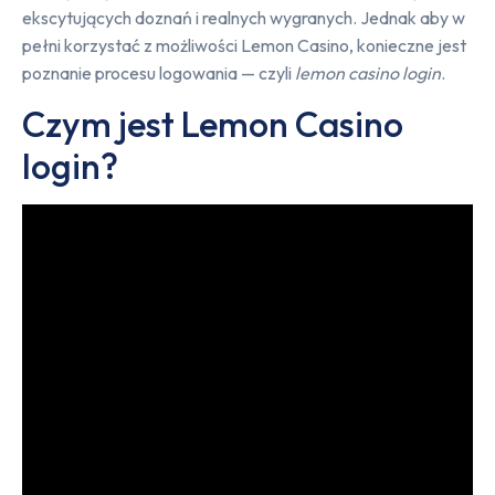
ekscytujących doznań i realnych wygranych. Jednak aby w
pełni korzystać z możliwości Lemon Casino, konieczne jest
poznanie procesu logowania — czyli
lemon casino login
.
Czym jest Lemon Casino
login?