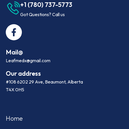
+1 (780) 737-5773
Got Questions? Call us
Mail@
Leafmedx@gmail.com
Our address
#108 6202 29 Ave, Beaumont, Alberta
T4X 0H5
Home