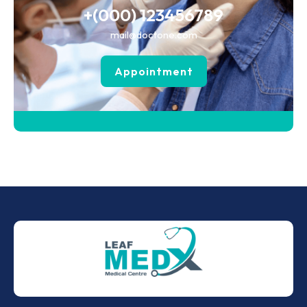
+(000) 123456789
mail@doctone.com
Appointment