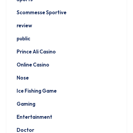
Scommesse Sportive
review
public
Prince Ali Casino
Online Casino
Nose
Ice Fishing Game
Gaming
Entertainment
Doctor