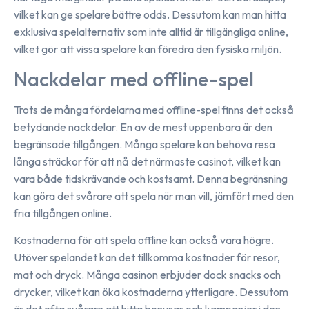
vilket kan ge spelare bättre odds. Dessutom kan man hitta
exklusiva spelalternativ som inte alltid är tillgängliga online,
vilket gör att vissa spelare kan föredra den fysiska miljön.
Nackdelar med offline-spel
Trots de många fördelarna med offline-spel finns det också
betydande nackdelar. En av de mest uppenbara är den
begränsade tillgången. Många spelare kan behöva resa
långa sträckor för att nå det närmaste casinot, vilket kan
vara både tidskrävande och kostsamt. Denna begränsning
kan göra det svårare att spela när man vill, jämfört med den
fria tillgången online.
Kostnaderna för att spela offline kan också vara högre.
Utöver spelandet kan det tillkomma kostnader för resor,
mat och dryck. Många casinon erbjuder dock snacks och
drycker, vilket kan öka kostnaderna ytterligare. Dessutom