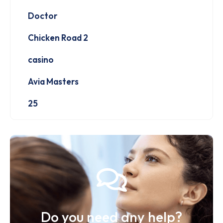
Doctor
Chicken Road 2
casino
Avia Masters
25
Do you need any help?