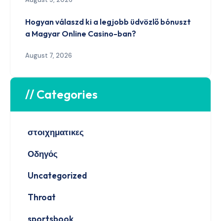
Hogyan válaszd ki a legjobb üdvözlő bónuszt
a Magyar Online Casino-ban?
August 7, 2026
// Categories
στοιχηματικες
Οδηγός
Uncategorized
Throat
sportsbook