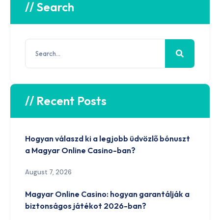
// Search
// Recent Posts
Hogyan válaszd ki a legjobb üdvözlő bónuszt
a Magyar Online Casino-ban?
August 7, 2026
Magyar Online Casino: hogyan garantálják a
biztonságos játékot 2026-ban?