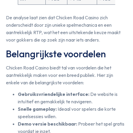
De analyse laat zien dat Chicken Road Casino zich
onderscheidt door zijn unieke spelmechanica en een
aantrekkelijk RTP, wat het een uitstekende keuze maakt
voor gokkers die op zoek zijn naar iets anders.
Belangrijkste voordelen
Chicken Road Casino biedt tal van voordelen die het
aantrekkelijk maken voor een breed publiek. Hier zijn
enkele van de belangrijkste voordelen:
Gebruiksvriendelijke interface:
De website is
intuïtief en gemakkelijk te navigeren.
Snelle gameplay:
Ideaal voor spelers die korte
speelsessies willen.
Demo versie beschikbaar:
Probeer het spel gratis
voordat je inzet.