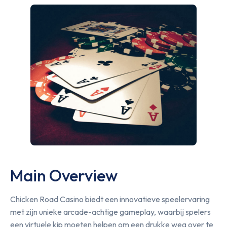
Main Overview
Chicken Road Casino biedt een innovatieve speelervaring
met zijn unieke arcade-achtige gameplay, waarbij spelers
een virtuele kip moeten helpen om een drukke weg over te