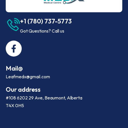
+1 (780) 737-5773
Got Questions? Call us
Mail@
Leafmedx@gmail.com
Our address
#108 6202 29 Ave, Beaumont, Alberta
T4X 0H5