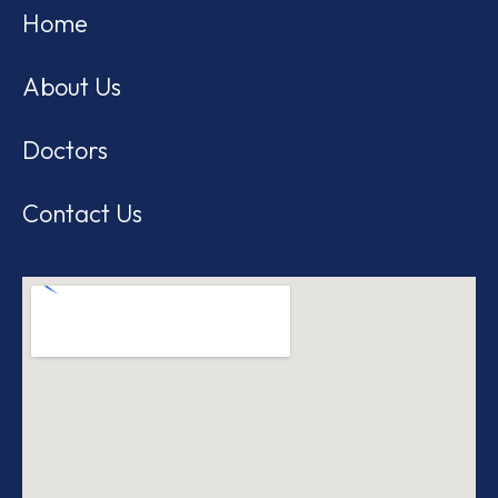
Home
About Us
Doctors
Contact Us