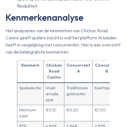
flexibiliteit.
Kenmerkenanalyse
Het analyseren van de kenmerken van Chicken Road
Casino geeft spelers inzicht in wat het platform te bieden
heeft in vergelijking met concurrenten. Hier is een overzicht
van de belangrijkste kenmerken:
Kenmerk
Chicken
Concurrent
Concurrent
Road
A
B
Casino
Spelselectie
Uniek
Traditionele
Kaartspelen
arcade
gokkasten
spel
Minimum
€0,10
€0,20
€1,00
inzet
RTP
± 96%
± 94%
± 95%