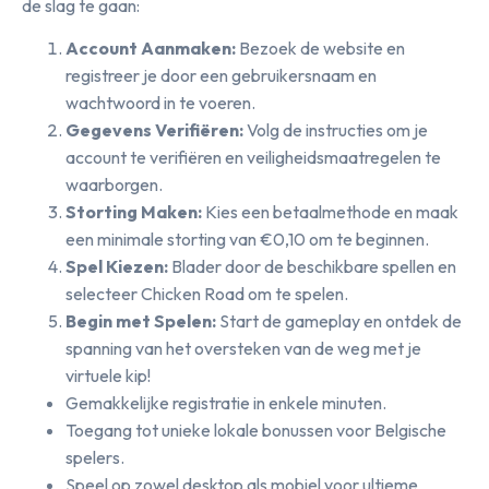
de slag te gaan:
Account Aanmaken:
Bezoek de website en
registreer je door een gebruikersnaam en
wachtwoord in te voeren.
Gegevens Verifiëren:
Volg de instructies om je
account te verifiëren en veiligheidsmaatregelen te
waarborgen.
Storting Maken:
Kies een betaalmethode en maak
een minimale storting van €0,10 om te beginnen.
Spel Kiezen:
Blader door de beschikbare spellen en
selecteer Chicken Road om te spelen.
Begin met Spelen:
Start de gameplay en ontdek de
spanning van het oversteken van de weg met je
virtuele kip!
Gemakkelijke registratie in enkele minuten.
Toegang tot unieke lokale bonussen voor Belgische
spelers.
Speel op zowel desktop als mobiel voor ultieme