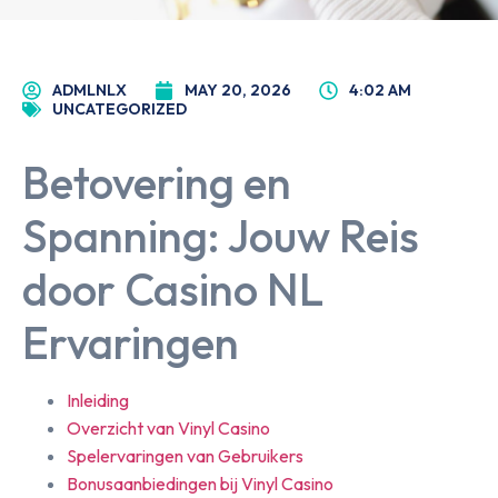
ADMLNLX
MAY 20, 2026
4:02 AM
UNCATEGORIZED
Betovering en
Spanning: Jouw Reis
door Casino NL
Ervaringen
Inleiding
Overzicht van Vinyl Casino
Spelervaringen van Gebruikers
Bonusaanbiedingen bij Vinyl Casino