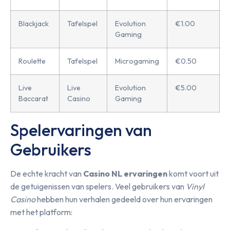
Blackjack
Tafelspel
Evolution
€1.00
Gaming
Roulette
Tafelspel
Microgaming
€0.50
Live
Live
Evolution
€5.00
Baccarat
Casino
Gaming
Spelervaringen van
Gebruikers
De echte kracht van
Casino NL ervaringen
komt voort uit
de getuigenissen van spelers. Veel gebruikers van
Vinyl
Casino
hebben hun verhalen gedeeld over hun ervaringen
met het platform: