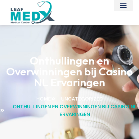
Onthullingen en
Overwinningen bij Casino
NL Ervaringen
HOME
UNCATEGORIZED
ONTHULLINGEN EN OVERWINNINGEN BIJ CASINO NL
ERVARINGEN