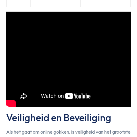
Veiligheid en Beveiliging
Als het gaat om online gokken, is veiligheid van het grootste