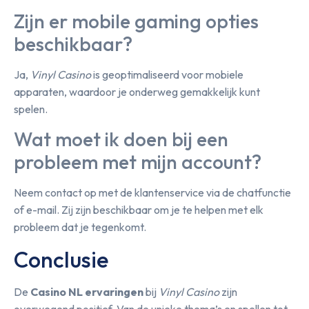
Zijn er mobile gaming opties
beschikbaar?
Ja,
Vinyl Casino
is geoptimaliseerd voor mobiele
apparaten, waardoor je onderweg gemakkelijk kunt
spelen.
Wat moet ik doen bij een
probleem met mijn account?
Neem contact op met de klantenservice via de chatfunctie
of e-mail. Zij zijn beschikbaar om je te helpen met elk
probleem dat je tegenkomt.
Conclusie
De
Casino NL ervaringen
bij
Vinyl Casino
zijn
overwegend positief. Van de unieke thema’s en spellen tot