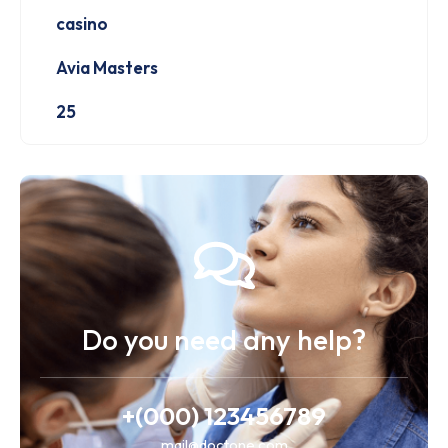
casino
Avia Masters
25
Do you need any help?
+(000) 123456789
mail@doctone.com