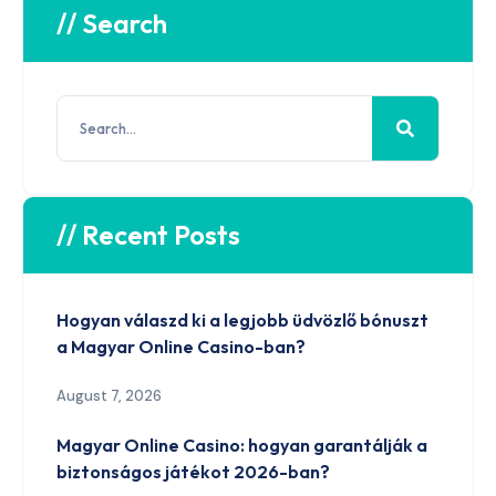
// Search
// Recent Posts
Hogyan válaszd ki a legjobb üdvözlő bónuszt
a Magyar Online Casino-ban?
August 7, 2026
Magyar Online Casino: hogyan garantálják a
biztonságos játékot 2026-ban?