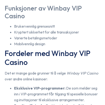
Funksjoner av Winbay VIP
Casino
Brukervennlig grensesnitt
Kryptert sikkerhet for alle transaksjoner
Varierte betalingsmetoder
Mobilvennlig design
Fordeler med Winbay VIP
Casino
Det er mange gode grunner til å velge
Winbay VIP Casino
over andre online kasinoer:
Eksklusive VIP-programmer:
De som melder seg
inn i VIP-programmet får tilgang til spesielle bonuser
og invitasjoner til eksklusive arrangementer.