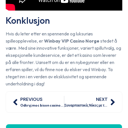
Konklusjon
Hvis du leter etter en spennende og luksuriøs
spilleopplevelse, er
Winbay VIP Casino Norge
stedet å
være. Med sine innovative funksjoner, variert spillutvalg, og
eksepsjonelle kundeservice, er det et kasino som leverer
på alle fronter. Uansett om du er en nybegynner eller en
erfaren spiller, vil du finne noe du elsker ved Winbay. Ta
steget inn i en verden av eksklusivitet og spennende
underholdning i dag!
PREVIOUS
NEXT
Odkryj moc bison casino logowanie i zanurz się w świat niezapomnianych wygranych
Συναρπαστικές Νίκες με το Super Pink Joker Hold and Win App Casino