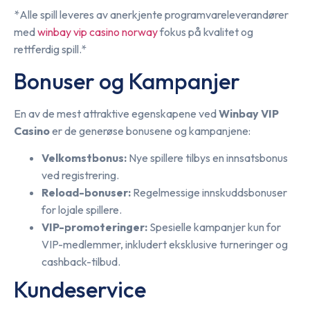
*Alle spill leveres av anerkjente programvareleverandører
med
winbay vip casino norway
fokus på kvalitet og
rettferdig spill.*
Bonuser og Kampanjer
En av de mest attraktive egenskapene ved
Winbay VIP
Casino
er de generøse bonusene og kampanjene:
Velkomstbonus:
Nye spillere tilbys en innsatsbonus
ved registrering.
Reload-bonuser:
Regelmessige innskuddsbonuser
for lojale spillere.
VIP-promoteringer:
Spesielle kampanjer kun for
VIP-medlemmer, inkludert eksklusive turneringer og
cashback-tilbud.
Kundeservice