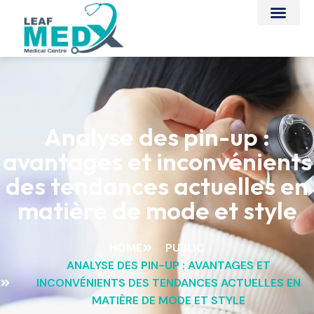
Analyse des pin-up :
avantages et inconvénients
des tendances actuelles en
matière de mode et style
HOME
PUBLIC
ANALYSE DES PIN-UP : AVANTAGES ET
INCONVÉNIENTS DES TENDANCES ACTUELLES EN
MATIÈRE DE MODE ET STYLE