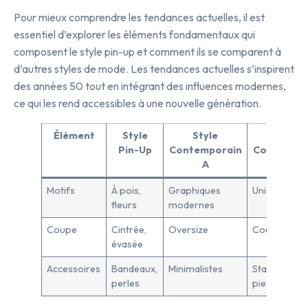
Pour mieux comprendre les tendances actuelles, il est
essentiel d’explorer les éléments fondamentaux qui
composent le style pin-up et comment ils se comparent à
d’autres styles de mode. Les tendances actuelles s’inspirent
des années 50 tout en intégrant des influences modernes,
ce qui les rend accessibles à une nouvelle génération.
Élément
Style
Style
Style
Pin-Up
Contemporain
Contempor
A
B
Motifs
À pois,
Graphiques
Uni minimali
fleurs
modernes
Coupe
Cintrée,
Oversize
Coupe droit
évasée
Accessoires
Bandeaux,
Minimalistes
Statement
perles
pieces