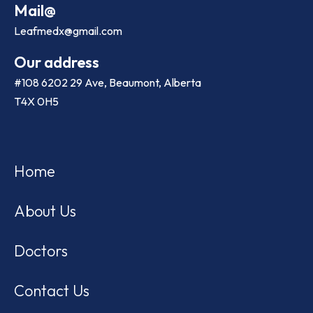
Mail@
Leafmedx@gmail.com
Our address
#108 6202 29 Ave, Beaumont, Alberta
T4X 0H5
Home
About Us
Doctors
Contact Us