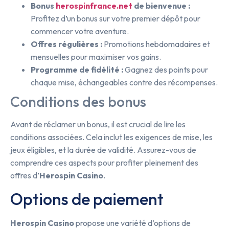
Bonus
herospinfrance.net
de bienvenue :
Profitez d’un bonus sur votre premier dépôt pour
commencer votre aventure.
Offres régulières :
Promotions hebdomadaires et
mensuelles pour maximiser vos gains.
Programme de fidélité :
Gagnez des points pour
chaque mise, échangeables contre des récompenses.
Conditions des bonus
Avant de réclamer un bonus, il est crucial de lire les
conditions associées. Cela inclut les exigences de mise, les
jeux éligibles, et la durée de validité. Assurez-vous de
comprendre ces aspects pour profiter pleinement des
offres d’
Herospin Casino
.
Options de paiement
Herospin Casino
propose une variété d’options de