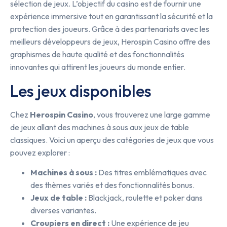
sélection de jeux. L’objectif du casino est de fournir une
expérience immersive tout en garantissant la sécurité et la
protection des joueurs. Grâce à des partenariats avec les
meilleurs développeurs de jeux, Herospin Casino offre des
graphismes de haute qualité et des fonctionnalités
innovantes qui attirent les joueurs du monde entier.
Les jeux disponibles
Chez
Herospin Casino
, vous trouverez une large gamme
de jeux allant des machines à sous aux jeux de table
classiques. Voici un aperçu des catégories de jeux que vous
pouvez explorer :
Machines à sous :
Des titres emblématiques avec
des thèmes variés et des fonctionnalités bonus.
Jeux de table :
Blackjack, roulette et poker dans
diverses variantes.
Croupiers en direct :
Une expérience de jeu