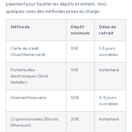
paiement pour faciliter les dépôts et retraits. Voici
quelques-unes des méthodes prises en charge :
Méthode
Dépôt
Délai de
minimum
retrait
Carte de crédit
10€
1-3 jours
(Visa/Mastercard)
ouvrables
Portefeuilles
10€
Instantané
électroniques (Skrill,
Neteller)
Virement bancaire
50€
3-5 jours
ouvrables
Cryptomonnaies (Bitcoin,
20€
Instantané
Ethereum)