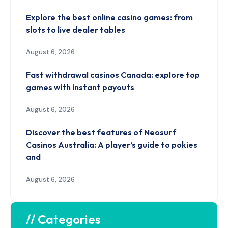
Explore the best online casino games: from
slots to live dealer tables
August 6, 2026
Fast withdrawal casinos Canada: explore top
games with instant payouts
August 6, 2026
Discover the best features of Neosurf
Casinos Australia: A player’s guide to pokies
and
August 6, 2026
// Categories