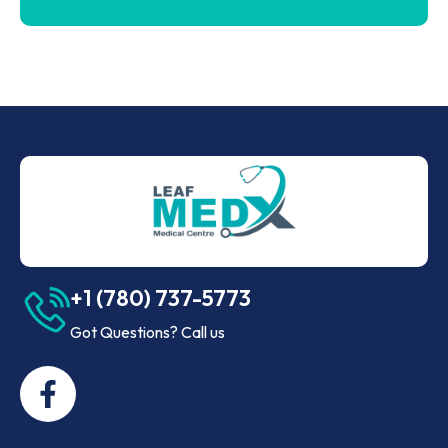
+1 (780) 737-5773
Got Questions? Call us