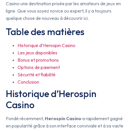
Casino une destination prisée par les amateurs de jeux en
ligne. Que vous soyez novice ou expert, il y a toujours
quelque chose de nouveau à découvrir ici.
Table des matières
Historique d’Herospin Casino
Les jeux disponibles
Bonus et promotions
Options de paiement
Sécurité et fiabilité
Conclusion
Historique d’Herospin
Casino
Fondé récemment,
Herospin Casino
a rapidement gagné
en popularité grâce à son interface conviviale et à sa vaste