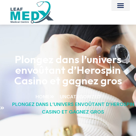
Plongez dans l’univers
envoûtant d’Herospin
Casino et gagnez gros
HOME
UNCATEGORIZED
PLONGEZ DANS L’UNIVERS ENVOÛTANT D’HEROSPIN
CASINO ET GAGNEZ GROS