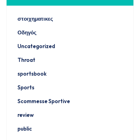
στοιχηματικες
Οδηγός
Uncategorized
Throat
sportsbook
Sports
Scommesse Sportive
review
public