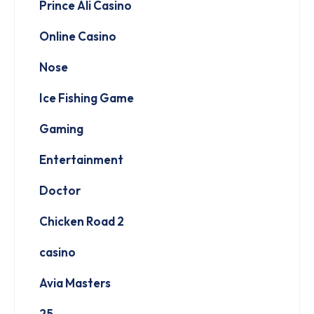
Prince Ali Casino
Online Casino
Nose
Ice Fishing Game
Gaming
Entertainment
Doctor
Chicken Road 2
casino
Avia Masters
25