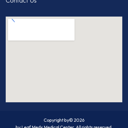
Contact Us
Copyright by
© 2026
by Leaf Medx Medical Center. All rights reserved.