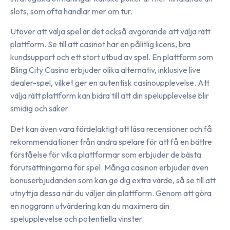
slots, som ofta handlar mer om tur.
Utöver att välja spel är det också avgörande att välja rätt
plattform. Se till att casinot har en pålitlig licens, bra
kundsupport och ett stort utbud av spel. En plattform som
Bling City Casino erbjuder olika alternativ, inklusive live
dealer-spel, vilket ger en autentisk casinoupplevelse. Att
välja rätt plattform kan bidra till att din spelupplevelse blir
smidig och säker.
Det kan även vara fördelaktigt att läsa recensioner och få
rekommendationer från andra spelare för att få en bättre
förståelse för vilka plattformar som erbjuder de bästa
förutsättningarna för spel. Många casinon erbjuder även
bonuserbjudanden som kan ge dig extra värde, så se till att
utnyttja dessa när du väljer din plattform. Genom att göra
en noggrann utvärdering kan du maximera din
spelupplevelse och potentiella vinster.