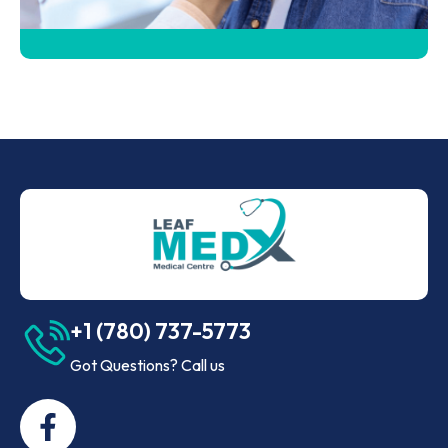
+1 (780) 737-5773
Got Questions? Call us