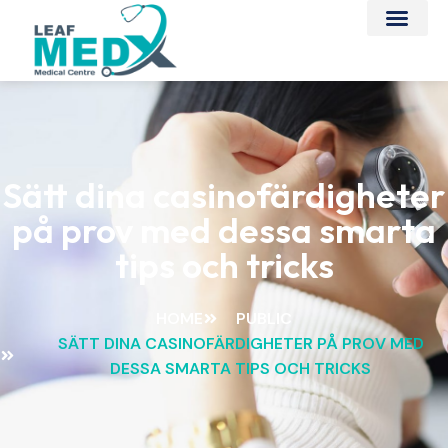
Sätt dina casinofärdigheter
på prov med dessa smarta
tips och tricks
HOME
PUBLIC
SÄTT DINA CASINOFÄRDIGHETER PÅ PROV MED
DESSA SMARTA TIPS OCH TRICKS