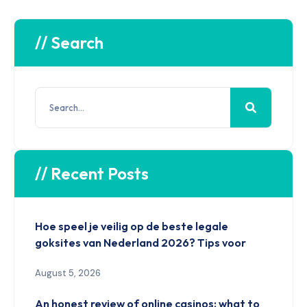
// Search
// Recent Posts
Hoe speel je veilig op de beste legale
goksites van Nederland 2026? Tips voor
August 5, 2026
An honest review of online casinos: what to