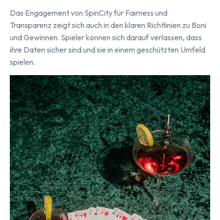
Das Engagement von SpinCity für Fairness und
Transparenz zeigt sich auch in den klaren Richtlinien zu Boni
und Gewinnen. Spieler können sich darauf verlassen, dass
ihre Daten sicher sind und sie in einem geschützten Umfeld
spielen.