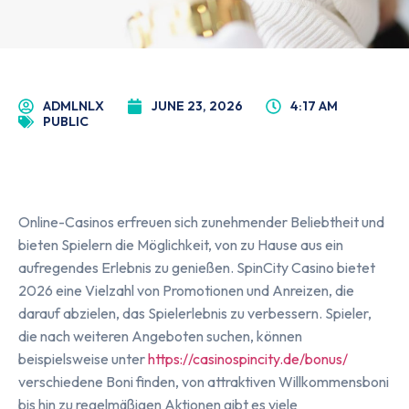
ADMLNLX
JUNE 23, 2026
4:17 AM
PUBLIC
Online-Casinos erfreuen sich zunehmender Beliebtheit und
bieten Spielern die Möglichkeit, von zu Hause aus ein
aufregendes Erlebnis zu genießen. SpinCity Casino bietet
2026 eine Vielzahl von Promotionen und Anreizen, die
darauf abzielen, das Spielerlebnis zu verbessern. Spieler,
die nach weiteren Angeboten suchen, können
beispielsweise unter
https://casinospincity.de/bonus/
verschiedene Boni finden, von attraktiven Willkommensboni
bis hin zu regelmäßigen Aktionen gibt es viele