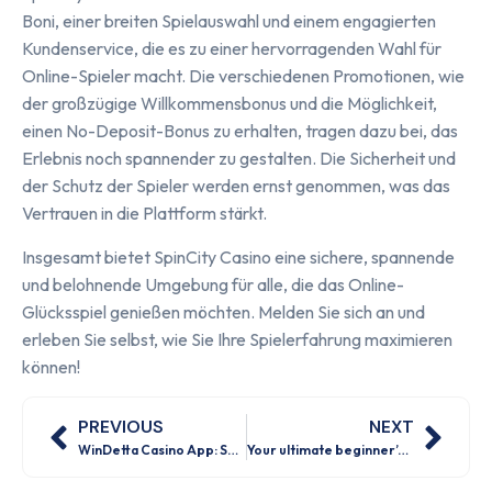
Boni, einer breiten Spielauswahl und einem engagierten
Kundenservice, die es zu einer hervorragenden Wahl für
Online-Spieler macht. Die verschiedenen Promotionen, wie
der großzügige Willkommensbonus und die Möglichkeit,
einen No-Deposit-Bonus zu erhalten, tragen dazu bei, das
Erlebnis noch spannender zu gestalten. Die Sicherheit und
der Schutz der Spieler werden ernst genommen, was das
Vertrauen in die Plattform stärkt.
Insgesamt bietet SpinCity Casino eine sichere, spannende
und belohnende Umgebung für alle, die das Online-
Glücksspiel genießen möchten. Melden Sie sich an und
erleben Sie selbst, wie Sie Ihre Spielerfahrung maximieren
können!
PREVIOUS
NEXT
WinDetta Casino App: So einfach spielst du auf iOS und Android
Your ultimate beginner’s guide to online casinos: navigating the gaming world