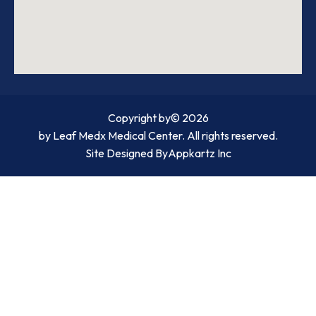
Copyright by
© 2026
by Leaf Medx Medical Center. All rights reserved.
Site Designed By
Appkartz Inc