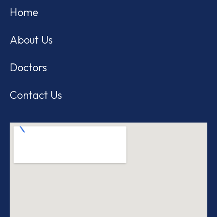
Home
About Us
Doctors
Contact Us