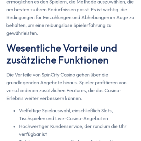
ermöglichen es den Spielern, die Methode auszuwählen, die
am besten zu ihren Bedürfnissen passt. Es ist wichtig, die
Bedingungen für Einzahlungen und Abhebungen im Auge zu
behalten, um eine reibungslose Spielerfahrung zu
gewährleisten.
Wesentliche Vorteile und
zusätzliche Funktionen
Die Vorteile von SpinCity Casino gehen über die
grundlegenden Angebote hinaus. Spieler profitieren von
verschiedenen zusätzlichen Features, die das Casino-
Erlebnis weiter verbessern können.
Vielfältige Spielauswahl, einschließlich Slots,
Tischspielen und Live-Casino-Angeboten
Hochwertiger Kundenservice, der rund um die Uhr
verfügbar ist