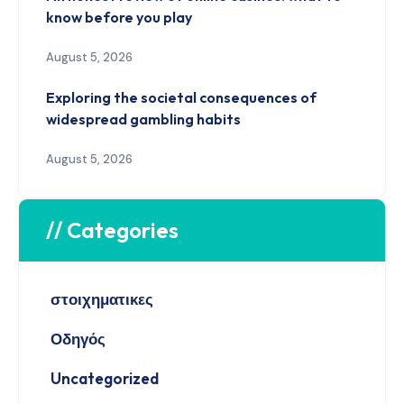
know before you play
August 5, 2026
Exploring the societal consequences of
widespread gambling habits
August 5, 2026
// Categories
στοιχηματικες
Οδηγός
Uncategorized