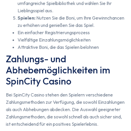
umfangreiche Spielbibliothek und wählen Sie Ihr
Lieblingsspiel aus.
Spielen:
Nutzen Sie die Boni, um Ihre Gewinnchancen
zu erhöhen und genießen Sie das Spiel.
Ein einfacher Registrierungsprozess
Vielfältige Einzahlungsmöglichkeiten
Attraktive Boni, die das Spielen belohnen
Zahlungs- und
Abhebemöglichkeiten im
SpinCity Casino
Bei SpinCity Casino stehen den Spielern verschiedene
Zahlungsmethoden zur Verfügung, die sowohl Einzahlungen
als auch Abhebungen abdecken. Die Auswahl geeigneter
Zahlungsmethoden, die sowohl schnell als auch sicher sind,
ist entscheidend für ein positives Spielerlebnis.