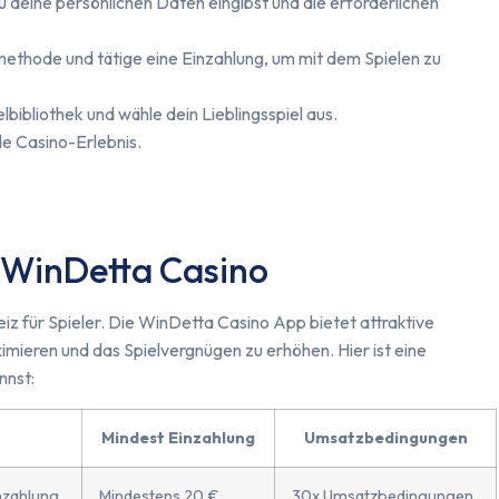
u deine persönlichen Daten eingibst und die erforderlichen
thode und tätige eine Einzahlung, um mit dem Spielen zu
ibliothek und wähle dein Lieblingsspiel aus.
e Casino-Erlebnis.
WinDetta Casino
eiz für Spieler. Die WinDetta Casino App bietet attraktive
mieren und das Spielvergnügen zu erhöhen. Hier ist eine
nnst:
Mindest Einzahlung
Umsatzbedingungen
inzahlung
Mindestens 20 €
30x Umsatzbedingungen