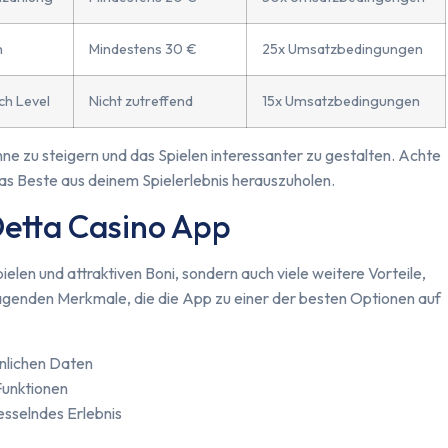
n
Mindestens 30 €
25x Umsatzbedingungen
ch Level
Nicht zutreffend
15x Umsatzbedingungen
ne zu steigern und das Spielen interessanter zu gestalten. Achte
das Beste aus deinem Spielerlebnis herauszuholen.
Detta Casino App
ielen und attraktiven Boni, sondern auch viele weitere Vorteile,
sragenden Merkmale, die die App zu einer der besten Optionen auf
önlichen Daten
Funktionen
esselndes Erlebnis