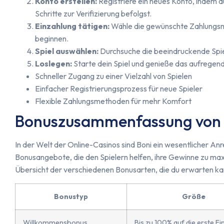
Konto erstellen:
Registriere ein neues Konto, indem d
Schritte zur Verifizierung befolgst.
Einzahlung tätigen:
Wähle die gewünschte Zahlungsme
beginnen.
Spiel auswählen:
Durchsuche die beeindruckende Spielb
Loslegen:
Starte dein Spiel und genieße das aufregend
Schneller Zugang zu einer Vielzahl von Spielen
Einfacher Registrierungsprozess für neue Spieler
Flexible Zahlungsmethoden für mehr Komfort
Bonuszusammenfassung von 
In der Welt der Online-Casinos sind Boni ein wesentlicher Anr
Bonusangebote, die den Spielern helfen, ihre Gewinne zu maxi
Übersicht der verschiedenen Bonusarten, die du erwarten ka
Bonustyp
Größe
Willkommensbonus
Bis zu 100% auf die erste E