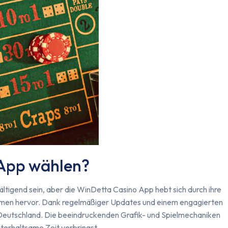
App wählen?
ltigend sein, aber die WinDetta Casino App hebt sich durch ihre
ahmen hervor. Dank regelmäßiger Updates und einem engagierten
n Deutschland. Die beeindruckenden Grafik- und Spielmechaniken
nterhaltsame Zeit verbringst.