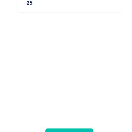
25
Do you need any
help?
+(000) 123456789
mail@doctone.com