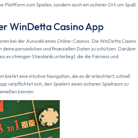
ine Plattform zum Spielen, sondern auch ein sicherer Ort, um Spaß
der WinDetta Casino App
toren bei der Auswahl eines Online-Casinos. Die WinDetta Casino
deine persönlichen und finanziellen Daten zu schützen. Darüber
ass es strengen Standards unterliegt, die die Fairness und
bietet eine intuitive Navigation, die es dir erleichtert, schnell
p verpflichtet sich, den Spielern einen sicheren Spielraum zu
 genießen können.