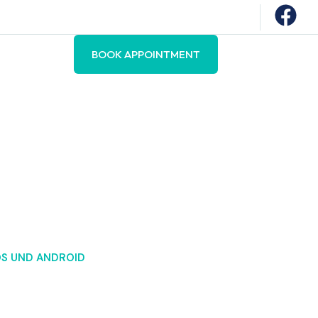
BOOK APPOINTMENT
u auf iOS und Android
IOS UND ANDROID