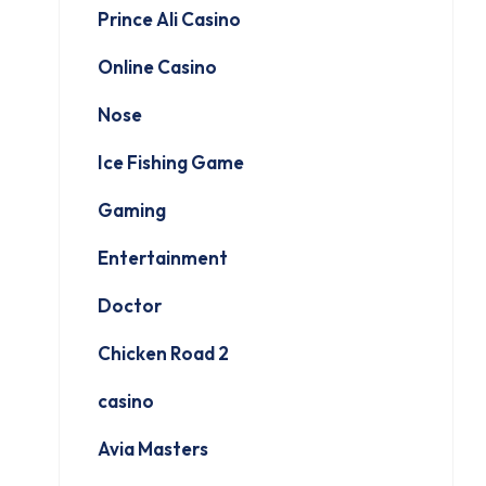
Prince Ali Casino
Online Casino
Nose
Ice Fishing Game
Gaming
Entertainment
Doctor
Chicken Road 2
casino
Avia Masters