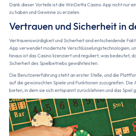
Dank dieser Vorteile ist die WinDetta Casino App nicht nur e
zu haben und Gewinne zu erzielen.
Vertrauen und Sicherheit in 
Vertrauenswürdigkeit und Sicherheit sind entscheidende Fak
App verwendet modernste Verschlüsselungstechnologien, um 
hinaus ist das Casino lizenziert und reguliert, was bedeutet, d
Sicherheit des Spielbetriebs gewährleisten.
Die Benutzererfahrung steht an erster Stelle, und die Plattform 
auf die gewünschten Spiele und Funktionen zuzugreifen. Die Ap
bieten, in dem sie sich entspannt zurücklehnen und das Spiel