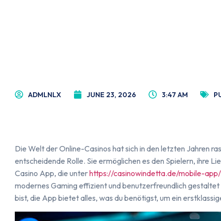
ADMLNLX
JUNE 23, 2026
3:47 AM
P
Die Welt der Online-Casinos hat sich in den letzten Jahren ra
entscheidende Rolle. Sie ermöglichen es den Spielern, ihre Li
Casino App, die unter
https://casinowindetta.de/mobile-app/
modernes Gaming effizient und benutzerfreundlich gestaltet w
bist, die App bietet alles, was du benötigst, um ein erstklas