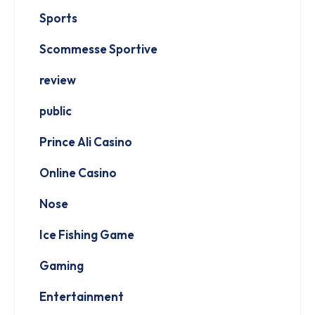
Sports
Scommesse Sportive
review
public
Prince Ali Casino
Online Casino
Nose
Ice Fishing Game
Gaming
Entertainment