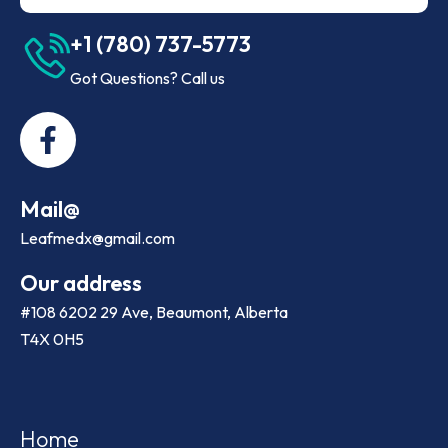
+1 (780) 737-5773
Got Questions? Call us
Mail@
Leafmedx@gmail.com
Our address
#108 6202 29 Ave, Beaumont, Alberta
T4X 0H5
Home