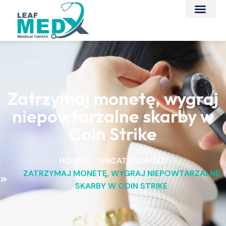
Zatrzymaj monetę, wygraj
niepowtarzalne skarby w
Coin Strike
HOME
UNCATEGORIZED
ZATRZYMAJ MONETĘ, WYGRAJ NIEPOWTARZALNE
SKARBY W COIN STRIKE