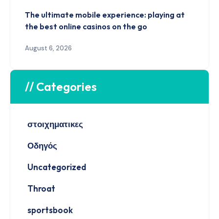
The ultimate mobile experience: playing at
the best online casinos on the go
August 6, 2026
// Categories
στοιχηματικες
Οδηγός
Uncategorized
Throat
sportsbook