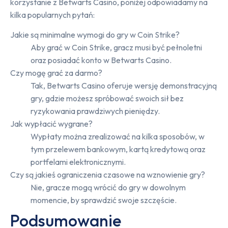
korzystanie z Betwarts Casino, poniżej odpowiadamy na
kilka popularnych pytań:
Jakie są minimalne wymogi do gry w Coin Strike?
Aby grać w Coin Strike, gracz musi być pełnoletni
oraz posiadać konto w Betwarts Casino.
Czy mogę grać za darmo?
Tak, Betwarts Casino oferuje wersję demonstracyjną
gry, gdzie możesz spróbować swoich sił bez
ryzykowania prawdziwych pieniędzy.
Jak wypłacić wygrane?
Wypłaty można zrealizować na kilka sposobów, w
tym przelewem bankowym, kartą kredytową oraz
portfelami elektronicznymi.
Czy są jakieś ograniczenia czasowe na wznowienie gry?
Nie, gracze mogą wrócić do gry w dowolnym
momencie, by sprawdzić swoje szczęście.
Podsumowanie