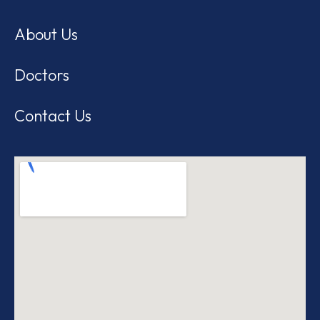
About Us
Doctors
Contact Us