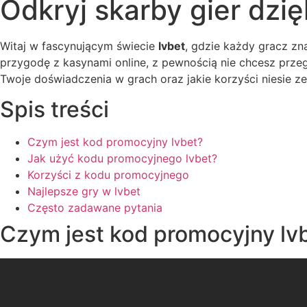
Odkryj skarby gier dzi
Witaj w fascynującym świecie
lvbet
, gdzie każdy gracz zn
przygodę z kasynami online, z pewnością nie chcesz przeg
Twoje doświadczenia w grach oraz jakie korzyści niesie z
Spis treści
Czym jest kod promocyjny lvbet?
Jak użyć kodu promocyjnego lvbet?
Korzyści z kodu promocyjnego
Najlepsze gry w lvbet
Często zadawane pytania
Czym jest kod promocyjny lv