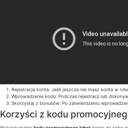
Rejestracja konta: Jeśli jeszcze nie masz konta w lvbet
Wprowadzenie kodu: Podczas rejestracji lub dokony
Skorzystaj z bonusów: Po zatwierdzeniu wprowadzen
Korzyści z kodu promocyjne
Wykorzystanie
kodu promocyjnego lvbet
niesie ze sobą w