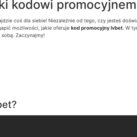
ęki kodowi promocyjnem
ajdzie coś dla siebie! Niezależnie od tego, czy jesteś do
apić możliwości, jakie oferuje
kod promocyjny lvbet
. W t
e sobą. Zaczynajmy!
bet?