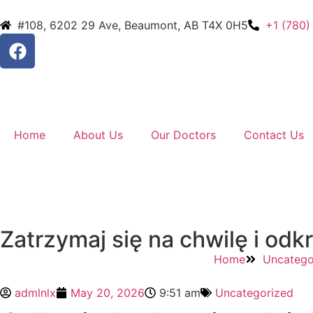
#108, 6202 29 Ave, Beaumont, AB T4X 0H5
+1 (780)
Home
About Us
Our Doctors
Contact Us
Zatrzymaj się na chwilę i od
Home
Uncatego
admlnlx
May 20, 2026
9:51 am
Uncategorized