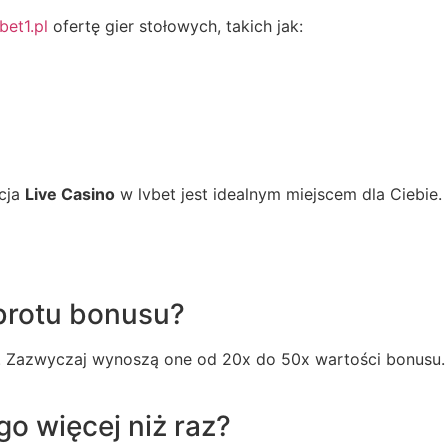
bet1.pl
ofertę gier stołowych, takich jak:
kcja
Live Casino
w lvbet jest idealnym miejscem dla Ciebie.
brotu bonusu?
Zazwyczaj wynoszą one od 20x do 50x wartości bonusu. U
 więcej niż raz?