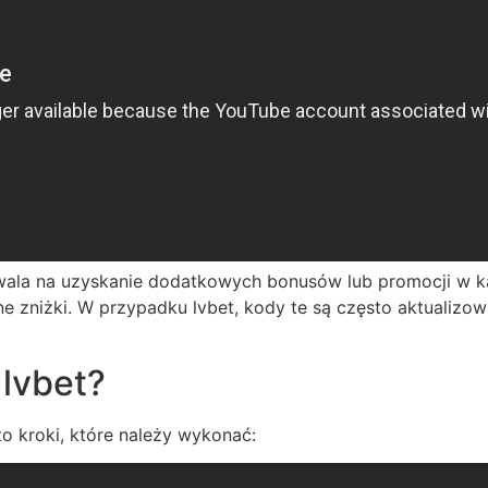
zwala na uzyskanie dodatkowych bonusów lub promocji w k
e zniżki. W przypadku lvbet, kody te są często aktualizo
lvbet?
to kroki, które należy wykonać: