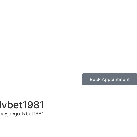
Book Appointment
 lvbet1981
ocyjnego lvbet1981