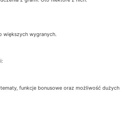
o większych wygranych.
i:
e tematy, funkcje bonusowe oraz możliwość dużych