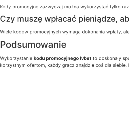
Kody promocyjne zazwyczaj można wykorzystać tylko raz na
Czy muszę wpłacać pieniądze, a
Wiele kodów promocyjnych wymaga dokonania wpłaty, ale i
Podsumowanie
Wykorzystanie
kodu promocyjnego lvbet
to doskonały spo
korzystnym ofertom, każdy gracz znajdzie coś dla siebie. Ni