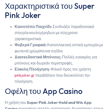
Χαρακτηριστικά του Super
Pink Joker
Καινοτόπο Παιχνίδι:
Συνδυάζει παραδοσιακά
στοιχεία κουλοχέρηδων με σύγχρονα
χαρακτηριστικά.
Φοβερά Γραφικά:
Καταπληκτική οπτική εμπειρία με
φωτεινά χρώματα και σχέδια.
Διασκεδαστικά Μπόνους:
Πολλές ευκαιρίες για
μπόνους και δωρεάν περιστροφές.
Εύκολη Πλοήγηση:
Φιλικό προς τον χρήστη
pinkjoker.gr
περιβάλλον που διευκολύνει την
πλοήγηση.
Οφέλη του App Casino
Η χρήση του
Super Pink Joker Hold and Win App
Casino
προσφέρει πολλές εκπληκτικές δυνατότητες στους