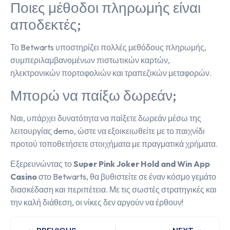
Ποιες μέθοδοι πληρωμής είναι
αποδεκτές;
Το Betwarts υποστηρίζει πολλές μεθόδους πληρωμής,
συμπεριλαμβανομένων πιστωτικών καρτών,
ηλεκτρονικών πορτοφολιών και τραπεζικών μεταφορών.
Μπορώ να παίξω δωρεάν;
Ναι, υπάρχει δυνατότητα να παίξετε δωρεάν μέσω της
λειτουργίας demo, ώστε να εξοικειωθείτε με το παιχνίδι
προτού τοποθετήσετε στοιχήματα με πραγματικά χρήματα.
Εξερευνώντας το
Super Pink Joker Hold and Win App
Casino
στο Betwarts, θα βυθιστείτε σε έναν κόσμο γεμάτο
διασκέδαση και περιπέτεια. Με τις σωστές στρατηγικές και
την καλή διάθεση, οι νίκες δεν αργούν να έρθουν!