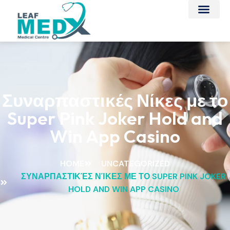
Συναρπαστικές Νίκες με το
Super Pink Joker Hold and
Win App Casino
HOME
UNCATEGORIZED
ΣΥΝΑΡΠΑΣΤΙΚΈΣ ΝΊΚΕΣ ΜΕ ΤΟ SUPER PINK JOKER
HOLD AND WIN APP CASINO