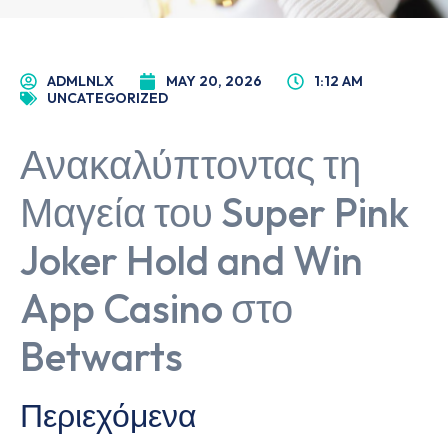
ADMLNLX
MAY 20, 2026
1:12 AM
UNCATEGORIZED
Ανακαλύπτοντας τη
Μαγεία του Super Pink
Joker Hold and Win
App Casino στο
Betwarts
Περιεχόμενα