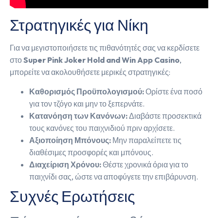
Στρατηγικές για Νίκη
Για να μεγιστοποιήσετε τις πιθανότητές σας να κερδίσετε
στο
Super Pink Joker Hold and Win App Casino
,
μπορείτε να ακολουθήσετε μερικές στρατηγικές:
Καθορισμός Προϋπολογισμού:
Ορίστε ένα ποσό
για τον τζόγο και μην το ξεπερνάτε.
Κατανόηση των Κανόνων:
Διαβάστε προσεκτικά
τους κανόνες του παιχνιδιού πριν αρχίσετε.
Αξιοποίηση Μπόνους:
Μην παραλείπετε τις
διαθέσιμες προσφορές και μπόνους.
Διαχείριση Χρόνου:
Θέστε χρονικά όρια για το
παιχνίδι σας, ώστε να αποφύγετε την επιβάρυνση.
Συχνές Ερωτήσεις