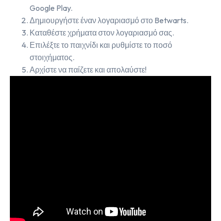
Google Play.
Δημιουργήστε έναν λογαριασμό στο Betwarts.
Καταθέστε χρήματα στον λογαριασμό σας.
Επιλέξτε το παιχνίδι και ρυθμίστε το ποσό
στοιχήματος.
Αρχίστε να παίζετε και απολαύστε!