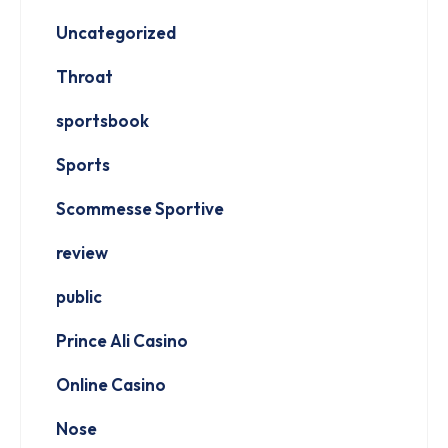
Uncategorized
Throat
sportsbook
Sports
Scommesse Sportive
review
public
Prince Ali Casino
Online Casino
Nose