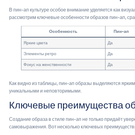
В пин-ап культуре особое внимание уделяется как визу
рассмотрим ключевые особенности образов пин-ап, срав
Особенность
Пин-ап
Яркие цвета
Да
Элементы ретро
Да
Фокус на женственности
Да
Как видно из таблицы, пин-ап образы выделяются яркими
уникальными и неповторимыми.
Ключевые преимущества об
Создание образа в стиле пин-ап не только придаёт увер
самовыражения. Вот несколько ключевых преимуществ