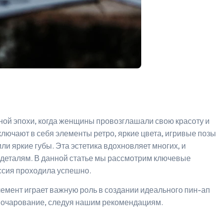
нной эпохи, когда женщины провозглашали свою красоту и
лючают в себя элементы ретро, яркие цвета, игривые позы
или яркие губы. Эта эстетика вдохновляет многих, и
 деталям. В данной статье мы рассмотрим ключевые
ссия проходила успешно.
емент играет важную роль в создании идеального пин-ап
и очарование, следуя нашим рекомендациям.