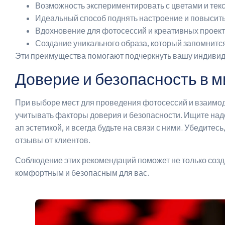
Возможность экспериментировать с цветами и тек
Идеальный способ поднять настроение и повысит
Вдохновение для фотосессий и креативных проек
Создание уникального образа, который запомнитс
Эти преимущества помогают подчеркнуть вашу индивид
Доверие и безопасность в м
При выборе мест для проведения фотосессий и взаимод
учитывать факторы доверия и безопасности. Ищите над
ап эстетикой, и всегда будьте на связи с ними. Убедит
отзывы от клиентов.
Соблюдение этих рекомендаций поможет не только созда
комфортным и безопасным для вас.