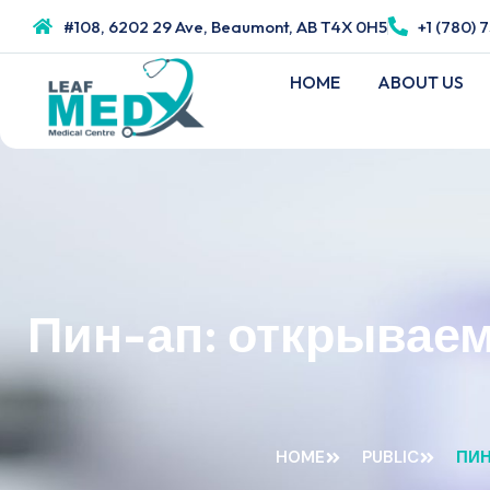
#108, 6202 29 Ave, Beaumont, AB T4X 0H5
+1 (780) 
HOME
ABOUT US
Пин-ап: открывае
HOME
PUBLIC
ПИН