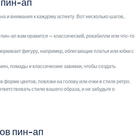
 пин-ап
на и внимания к каждому аспекту. Вот несколько шагов,
 пин-ап вам нравится — классический, рокабилли или что-то
еркивает фигуру, например, облегающие платья или юбки с
мян, помады и классические завивки, чтобы создать
в форме цветов, повязки на голову или очки в стиле ретро.
тветствовать стилю вашего образа, и не забудьте о
ов пин-ап