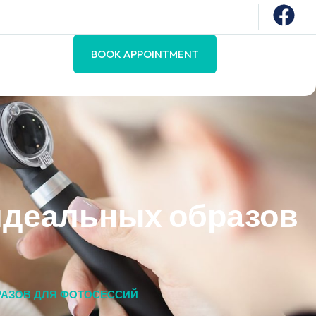
BOOK APPOINTMENT
идеальных образов
РАЗОВ ДЛЯ ФОТОСЕССИЙ