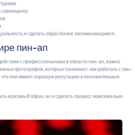
стурами
ь самооценку
тов
я
уальность и сделать образ более запоминающимся.
ире пин-ап
ействии с профессионалами в области пин-ап, важно
ежных фотографов, которые понимают, как работать с пин-
есь, что они имеют хорошую репутацию и положительные
ть красивый образ, но и сделать процесс максимально