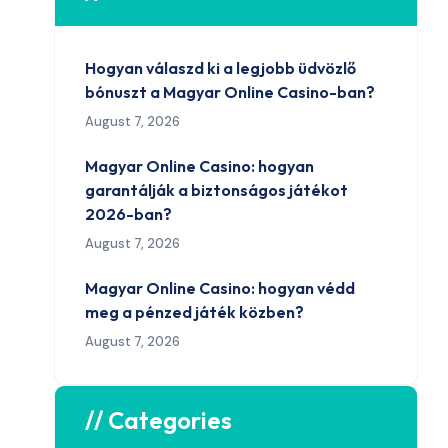
Hogyan válaszd ki a legjobb üdvözlő
bónuszt a Magyar Online Casino-ban?
August 7, 2026
Magyar Online Casino: hogyan
garantálják a biztonságos játékot
2026-ban?
August 7, 2026
Magyar Online Casino: hogyan védd
meg a pénzed játék közben?
August 7, 2026
// Categories