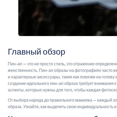
Главный обзор
Пин-ап — это не просто стиль, это отражение определе
женственность. Пин-ап образы на фотографиях часто вк
и характерные аксессуары, такие как повязки на голову 
создание идеального пин-ап образа требует внимания к
аспекты, которые нужны для того, чтобы каждая фотосе
От выбора наряда до правильного макияжа — каждый эл
образа. Узнайте, как выделить свою индивидуальность 