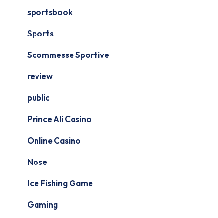
sportsbook
Sports
Scommesse Sportive
review
public
Prince Ali Casino
Online Casino
Nose
Ice Fishing Game
Gaming