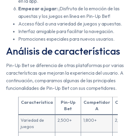
en la app.
Empezar a jugar:
¡Disfruta de la emoción de las
apuestas y los juegos en línea en Pin-Up Bet!
Acceso fácil a una variedad de juegos y apuestas.
Interfaz amigable para facilitar la navegación.
Promociones especiales para nuevos usuarios.
Análisis de características
Pin-Up Bet se diferencia de otras plataformas por varias
características que mejoran la experiencia del usuario. A
continuación, comparamos algunas de las principales
funcionalidades de Pin-Up Bet con sus competidores.
Característica
Pin-Up
Competidor
Competi
Bet
A
B
Variedad de
2,500+
1,800+
2,000+
juegos