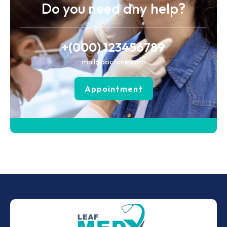
Do you need any help?
+(000) 123456789
mail@doctone.com
Appointment