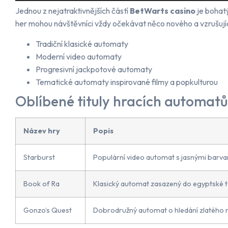
Jednou z nejatraktivnějších částí
BetWarts casino
je bohat
her mohou návštěvníci vždy očekávat něco nového a vzrušují
Tradiční klasické automaty
Moderní video automaty
Progresivní jackpotové automaty
Tematické automaty inspirované filmy a popkulturou
Oblíbené tituly hracích automatů
Název hry
Popis
Starburst
Populární video automat s jasnými barvam
Book of Ra
Klasický automat zasazený do egyptské t
Gonzo’s Quest
Dobrodružný automat o hledání zlatého mě