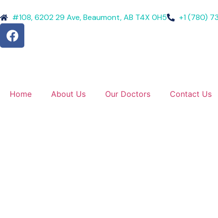
#108, 6202 29 Ave, Beaumont, AB T4X 0H5
+1 (780) 7
Home
About Us
Our Doctors
Contact Us