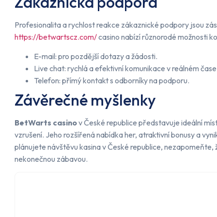
Zákaznická podpora
Profesionalita a rychlost reakce zákaznické podpory jsou zása
https://betwartscz.com/
casino nabízí různorodé možnosti ko
E-mail: pro pozdější dotazy a žádosti.
Live chat: rychlá a efektivní komunikace v reálném čase
Telefon: přímý kontakt s odborníky na podporu.
Závěrečné myšlenky
BetWarts casino
v České republice představuje ideální místo
vzrušení. Jeho rozšířená nabídka her, atraktivní bonusy a vy
plánujete návštěvu kasina v České republice, nezapomeňte,
nekonečnou zábavou.