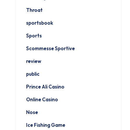
Throat
sportsbook
Sports
Scommesse Sportive
review
public
Prince Ali Casino
Online Casino
Nose
Ice Fishing Game