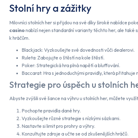
Stolní hry a zážitky
Milovníci stolních her si přijdou na své díky široké nabídce pok
casino
nabízí nejen standardní varianty těchto her, ale také sp
k hráčům.
Blackjack: Vyzkoušejte své dovednosti vůči dealerovi.
Ruleta: Zabojujte o štěstí na kole štěstí.
Poker: Strategická hra plná napětí a bluffování.
Baccarat: Hra s jednoduchými pravidly, která přitahuje
Strategie pro úspěch u stolních h
Abyste zvýšili své šance na výhru u stolních her, můžete využít 
Pochopte pravidla dané hry.
Vyzkoušejte různé strategie s nízkými sázkami.
Nastavte si limit pro prohry a výhry.
Konzultujte zdroje a učte se od zkušenějších hráčů.