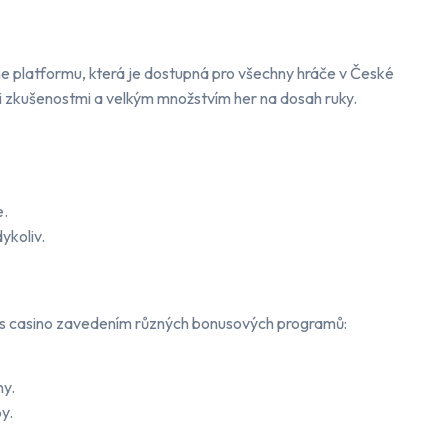
ne platformu, která je dostupná pro všechny hráče v České
mi zkušenostmi a velkým množstvím her na dosah ruky.
e.
ykoliv.
rts casino zavedením různých bonusových programů:
ny.
y.