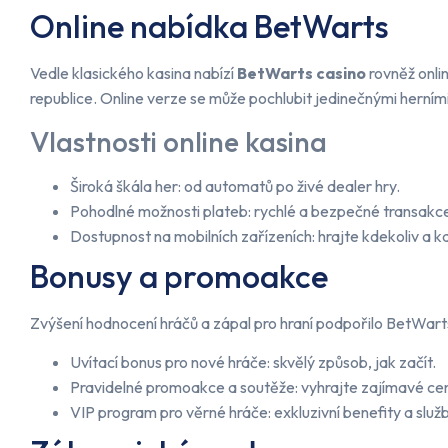
Online nabídka BetWarts
Vedle klasického kasina nabízí
BetWarts casino
rovněž onli
republice. Online verze se může pochlubit jedinečnými herní
Vlastnosti online kasina
Široká škála her: od automatů po živé dealer hry.
Pohodlné možnosti plateb: rychlé a bezpečné transakc
Dostupnost na mobilních zařízeních: hrajte kdekoliv a kd
Bonusy a promoakce
Zvýšení hodnocení hráčů a zápal pro hraní podpořilo BetWa
Uvítací bonus pro nové hráče: skvělý způsob, jak začít.
Pravidelné promoakce a soutěže: vyhrajte zajímavé ce
VIP program pro věrné hráče: exkluzivní benefity a služb