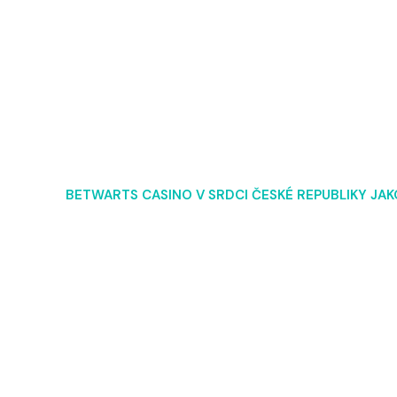
rdci České republiky j
RIZED
BETWARTS CASINO V SRDCI ČESKÉ REPUBLIKY JA