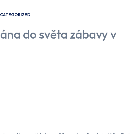
CATEGORIZED
rána do světa zábavy v