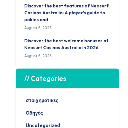
Discover the best features of Neosurf
Casinos Australia: A player’s guide to
pokies and
August 6, 2026
Discover the best welcome bonuses at
Neosurf Casinos Australia in 2026
August 6, 2026
// Categories
στοιχηματικες
Οδηγός
Uncategorized