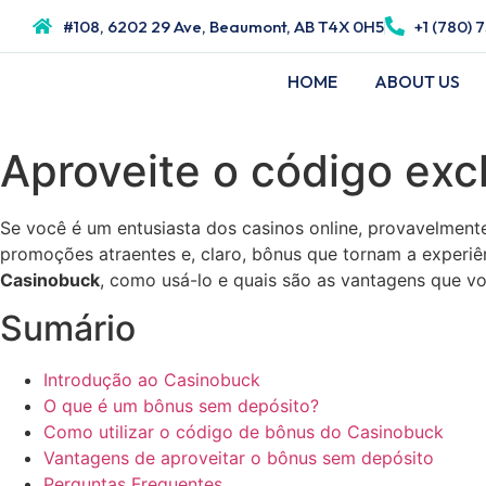
#108, 6202 29 Ave, Beaumont, AB T4X 0H5
+1 (780) 
Descubra o bônus sem depósi
Home
Uncatego
HOME
ABOUT US
admlnlx
May 20, 2026
6:10 am
Uncategorized
Aproveite o código ex
Se você é um entusiasta dos casinos online, provavelmente
promoções atraentes e, claro, bônus que tornam a experiê
Casinobuck
, como usá-lo e quais são as vantagens que v
Sumário
Introdução ao Casinobuck
O que é um bônus sem depósito?
Como utilizar o código de bônus do Casinobuck
Vantagens de aproveitar o bônus sem depósito
Perguntas Frequentes