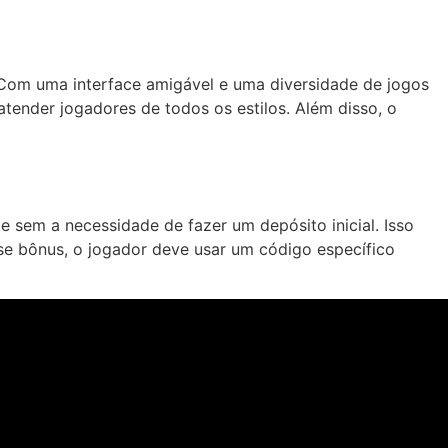
 Com uma interface amigável e uma diversidade de jogos
tender jogadores de todos os estilos. Além disso, o
 sem a necessidade de fazer um depósito inicial. Isso
sse bônus, o jogador deve usar um código específico