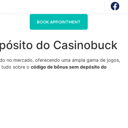
 exclusivo
 código exclusivo
BOOK APPOINTMENT
epósito do Casinobuck
cado no mercado, oferecendo uma ampla gama de jogos,
r tudo sobre o
código de bônus sem depósito do