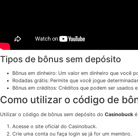
Tipos de bônus sem depósito
Bônus em dinheiro: Um valor em dinheiro que você po
Rodadas grátis: Permite que você jogue determinada
Bônus em créditos: Créditos que podem ser usados em
Como utilizar o código de b
Utilizar o código de bônus sem depósito do
Casinobuck
é 
Acesse o site oficial do Casinobuck.
Crie uma conta ou faça login se já for um membro.