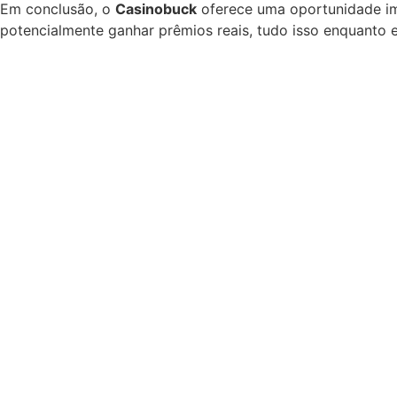
Em conclusão, o
Casinobuck
oferece uma oportunidade im
potencialmente ganhar prêmios reais, tudo isso enquanto 