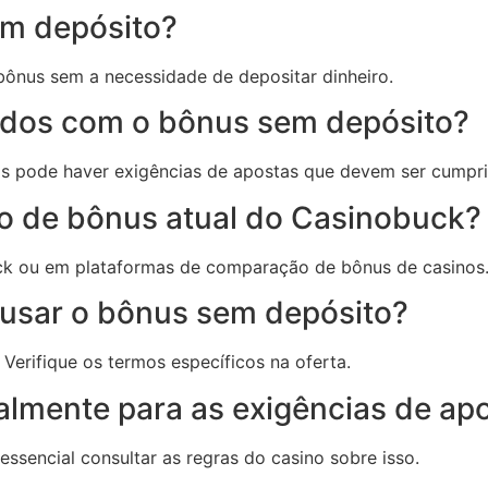
em depósito?
ônus sem a necessidade de depositar dinheiro.
tidos com o bônus sem depósito?
is pode haver exigências de apostas que devem ser cumprid
o de bônus atual do Casinobuck?
uck ou em plataformas de comparação de bônus de casinos
a usar o bônus sem depósito?
Verifique os termos específicos na oferta.
almente para as exigências de ap
ssencial consultar as regras do casino sobre isso.