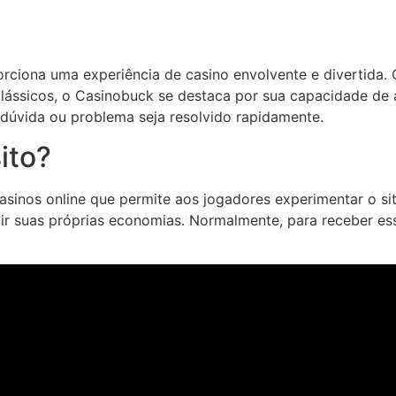
rciona uma experiência de casino envolvente e divertida.
ássicos, o Casinobuck se destaca por sua capacidade de a
 dúvida ou problema seja resolvido rapidamente.
ito?
inos online que permite aos jogadores experimentar o site
stir suas próprias economias. Normalmente, para receber e