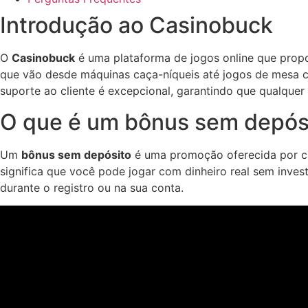
Introdução ao Casinobuck
O
Casinobuck
é uma plataforma de jogos online que propo
que vão desde máquinas caça-níqueis até jogos de mesa cl
suporte ao cliente é excepcional, garantindo que qualquer
O que é um bônus sem depós
Um
bônus sem depósito
é uma promoção oferecida por cas
significa que você pode jogar com dinheiro real sem inve
durante o registro ou na sua conta.