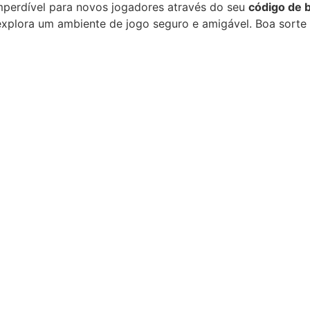
perdível para novos jogadores através do seu
código de 
explora um ambiente de jogo seguro e amigável. Boa sorte 