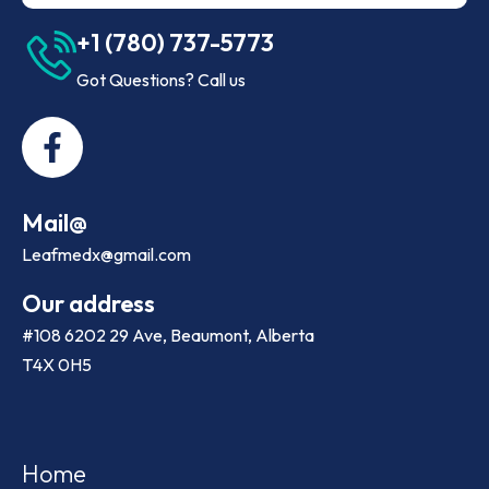
+1 (780) 737-5773
Got Questions? Call us
Mail@
Leafmedx@gmail.com
Our address
#108 6202 29 Ave, Beaumont, Alberta
T4X 0H5
Home