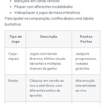
Blackjack em várias versões
Pôquer com diferentes modalidades
Videopôquer e jogos de mesa interativos
Para ajudar na comparação, confira abaixo uma tabela
ilustrativa:
Tipo de
Descrição
Pontos
Jogo
Fortes
Caça-
Jogos com temas
Jackpots
níqueis
diversos, efeitos visuais
progressivos,
vibrantes e múltiplas
rodadas
chances de ganho
gratuitas
Roleta
Clássica, em versão ao
Alta emoção,
vivo e eletrônica, com
interatividade
diferentes estilos de
ao vivo
apostas