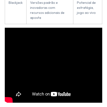
Blackjack
Versões padrão e
Potencial de
inovadoras com
estratégia,
recursos adicionais de
jogo ao vivo
aposta