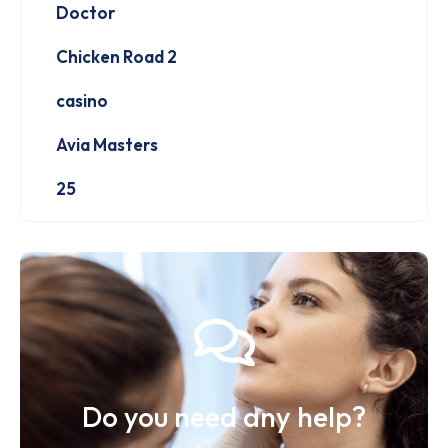
Doctor
Chicken Road 2
casino
Avia Masters
25
Do you need any help?