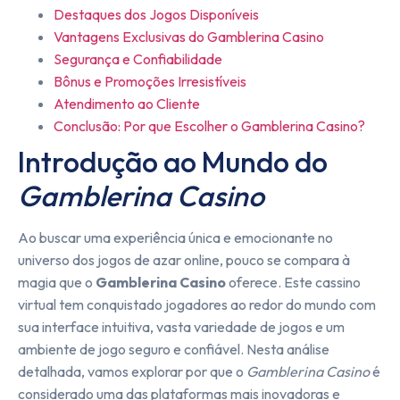
Destaques dos Jogos Disponíveis
Vantagens Exclusivas do Gamblerina Casino
Segurança e Confiabilidade
Bônus e Promoções Irresistíveis
Atendimento ao Cliente
Conclusão: Por que Escolher o Gamblerina Casino?
Introdução ao Mundo do
Gamblerina Casino
Ao buscar uma experiência única e emocionante no
universo dos jogos de azar online, pouco se compara à
magia que o
Gamblerina Casino
oferece. Este cassino
virtual tem conquistado jogadores ao redor do mundo com
sua interface intuitiva, vasta variedade de jogos e um
ambiente de jogo seguro e confiável. Nesta análise
detalhada, vamos explorar por que o
Gamblerina Casino
é
considerado uma das plataformas mais inovadoras e