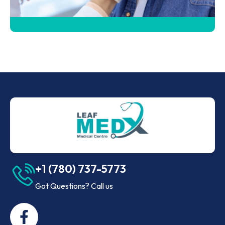
+1 (780) 737-5773
Got Questions? Call us