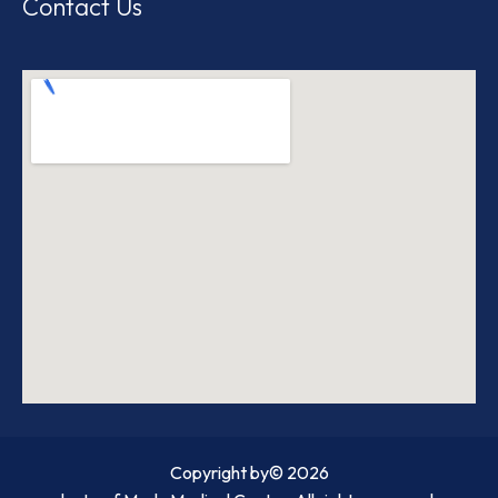
Contact Us
Copyright by
© 2026