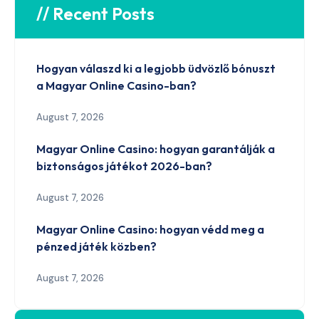
// Recent Posts
Hogyan válaszd ki a legjobb üdvözlő bónuszt
a Magyar Online Casino-ban?
August 7, 2026
Magyar Online Casino: hogyan garantálják a
biztonságos játékot 2026-ban?
August 7, 2026
Magyar Online Casino: hogyan védd meg a
pénzed játék közben?
August 7, 2026