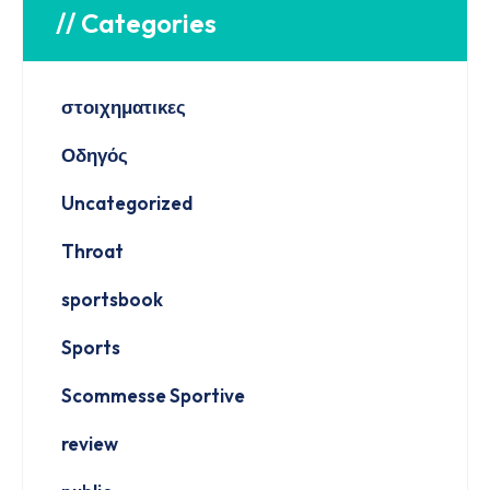
// Categories
στοιχηματικες
Οδηγός
Uncategorized
Throat
sportsbook
Sports
Scommesse Sportive
review