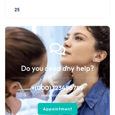
25
Do you need any help?
+(000) 123456789
mail@doctone.com
Appointment