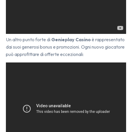
Un altro punto forte di
Genieplay Casino
è rappresentato
dai suoi generosi bonus e promozioni. Ogni nuovo giocatore
può approfittare di offerte eccezionali: