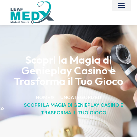
Scopri la Magia di
Genieplay Casino e
Trasforma il Tuo Gioco
HOME
UNCATEGORIZED
SCOPRI LA MAGIA DI GENIEPLAY CASINO E
TRASFORMA IL TUO GIOCO