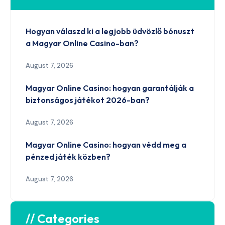
Hogyan válaszd ki a legjobb üdvözlő bónuszt
a Magyar Online Casino-ban?
August 7, 2026
Magyar Online Casino: hogyan garantálják a
biztonságos játékot 2026-ban?
August 7, 2026
Magyar Online Casino: hogyan védd meg a
pénzed játék közben?
August 7, 2026
// Categories