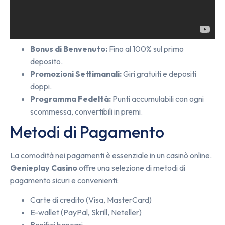
Bonus di Benvenuto:
Fino al 100% sul primo
deposito.
Promozioni Settimanali:
Giri gratuiti e depositi
doppi.
Programma Fedeltà:
Punti accumulabili con ogni
scommessa, convertibili in premi.
Metodi di Pagamento
La comodità nei pagamenti è essenziale in un casinò online.
Genieplay Casino
offre una selezione di metodi di
pagamento sicuri e convenienti:
Carte di credito (Visa, MasterCard)
E-wallet (PayPal, Skrill, Neteller)
Bonifici bancari