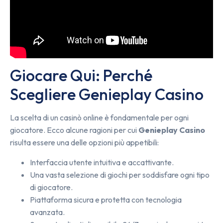
Giocare Qui: Perché
Scegliere Genieplay Casino
La scelta di un casinò online è fondamentale per ogni
giocatore. Ecco alcune ragioni per cui
Genieplay Casino
risulta essere una delle opzioni più appetibili:
Interfaccia utente intuitiva e accattivante.
Una vasta selezione di giochi per soddisfare ogni tipo
di giocatore.
Piattaforma sicura e protetta con tecnologia
avanzata.