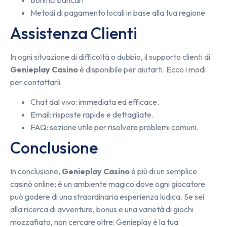
Metodi di pagamento locali in base alla tua regione
Assistenza Clienti
In ogni situazione di difficoltà o dubbio, il supporto clienti di
Genieplay Casino
è disponibile per aiutarti. Ecco i modi
per contattarli:
Chat dal vivo: immediata ed efficace.
Email: risposte rapide e dettagliate.
FAQ: sezione utile per risolvere problemi comuni.
Conclusione
In conclusione,
Genieplay Casino
è più di un semplice
casinò online; è un ambiente magico dove ogni giocatore
può godere di una straordinaria esperienza ludica. Se sei
alla ricerca di avventure, bonus e una varietà di giochi
mozzafiato, non cercare oltre: Genieplay è la tua