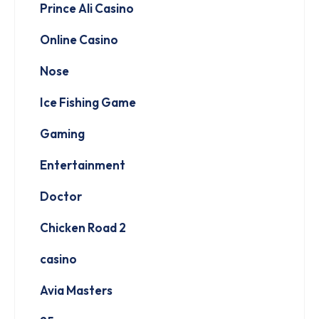
Prince Ali Casino
Online Casino
Nose
Ice Fishing Game
Gaming
Entertainment
Doctor
Chicken Road 2
casino
Avia Masters