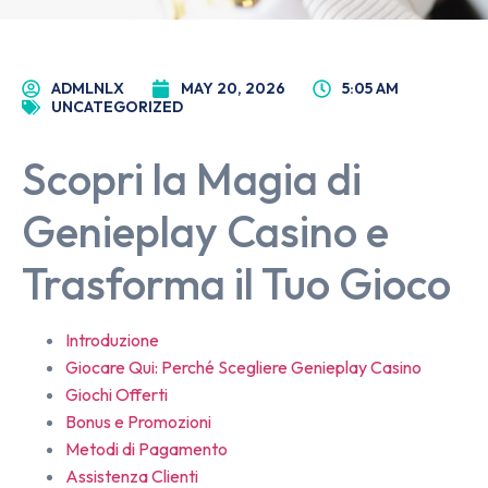
ADMLNLX
MAY 20, 2026
5:05 AM
UNCATEGORIZED
Scopri la Magia di
Genieplay Casino e
Trasforma il Tuo Gioco
Introduzione
Giocare Qui: Perché Scegliere Genieplay Casino
Giochi Offerti
Bonus e Promozioni
Metodi di Pagamento
Assistenza Clienti