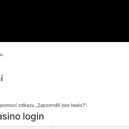
u.
í
pomocí odkazu „Zapomněli jste heslo?“.
sino login