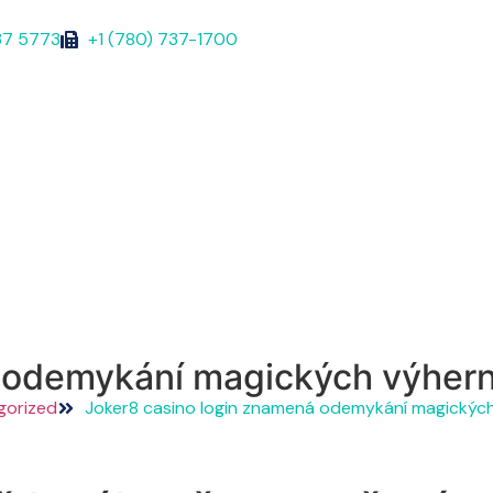
37 5773
+1 (780) 737-1700
 odemykání magických výhern
gorized
Joker8 casino login znamená odemykání magických