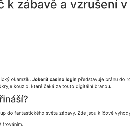
íč k zábavě a vzrušení 
agický okamžik.
Joker8 casino login
představuje bránu do ro
ryje kouzlo, které čeká za touto digitální branou.
řináší?
stup do fantastického světa zábavy. Zde jsou klíčové výhod
ifrováním.