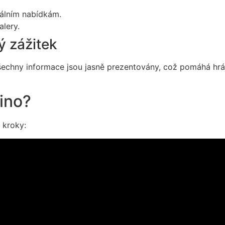
iálním nabídkám.
lery.
 zážitek
šechny informace jsou jasně prezentovány, což pomáhá hr
sino?
o kroky: