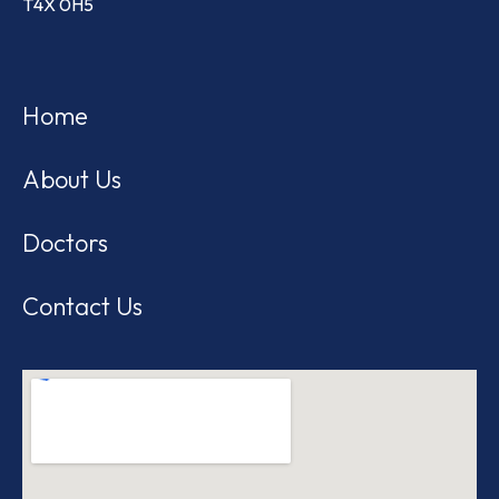
T4X 0H5
Home
About Us
Doctors
Contact Us