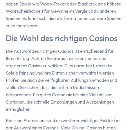
haben Spiele wie Video-Poker oder Blackjack eine höhere
Wahrscheinlichkeit für Gewinne im Vergleich zu anderen
Spielen. Es lohnt sich, diese Informationen vor dem Spielen
zu recherchieren.
Die Wahl des richtigen Casinos
Die Auswahl des richtigen Casinos ist entscheidend für
Ihren Erfolg. Achten Sie darauf, ein lizenziertes und
reguliertes Casino zu wählen. Dies garantiert, dass die
Spiele fair sind und Ihre Daten sicher verwaltet werden.
Prüfen Sie auch die verfügbaren Zahlungsmethoden und
stellen Sie sicher, dass diese Ihren Bedürfnissen
entsprechen. Ein gutes Casino bietet eine Vielzahl von
Optionen, die schnelle Einzahlungen und Auszahlungen
ermöglichen.
Boni und Promotions sind ein weiterer wichtiger Faktor bei
der Auswahl eines Casinos. Viele Online-Casinos bieten