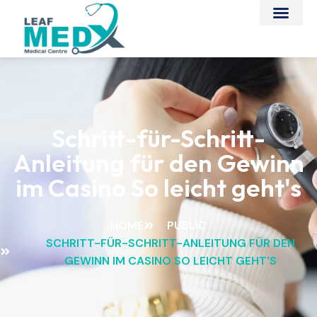
Schritt-für-Schritt-
Anleitung für den Gewinn
im Casino So leicht geht's
HOME
PUBLIC
SCHRITT-FÜR-SCHRITT-ANLEITUNG FÜR DEN
GEWINN IM CASINO SO LEICHT GEHT'S