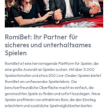
RomiBet: Ihr Partner für
sicheres und unterhaltsames
Spielen
RomiBet ist eine hervorragende Plattform für Spieler, die
eine große Auswahl an Spielen suchen. Mit über 3.000
Spielautomaten und etwa 200 Live-Dealer-Spielen bietet
RomiBet ein umfassendes Spielerlebnis. Die
benutzerfreundliche Oberfläche macht es einfach, die
gewünschten Spiele zu finden und sofort loszulegen. Neue
Spieler profitieren von attraktiven Boni, die den Einstieg
erleichtern und zusätzliche Spielmöglichkeiten bieten.