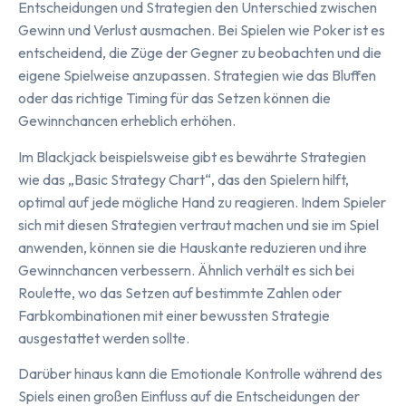
Entscheidungen und Strategien den Unterschied zwischen
Gewinn und Verlust ausmachen. Bei Spielen wie Poker ist es
entscheidend, die Züge der Gegner zu beobachten und die
eigene Spielweise anzupassen. Strategien wie das Bluffen
oder das richtige Timing für das Setzen können die
Gewinnchancen erheblich erhöhen.
Im Blackjack beispielsweise gibt es bewährte Strategien
wie das „Basic Strategy Chart“, das den Spielern hilft,
optimal auf jede mögliche Hand zu reagieren. Indem Spieler
sich mit diesen Strategien vertraut machen und sie im Spiel
anwenden, können sie die Hauskante reduzieren und ihre
Gewinnchancen verbessern. Ähnlich verhält es sich bei
Roulette, wo das Setzen auf bestimmte Zahlen oder
Farbkombinationen mit einer bewussten Strategie
ausgestattet werden sollte.
Darüber hinaus kann die Emotionale Kontrolle während des
Spiels einen großen Einfluss auf die Entscheidungen der