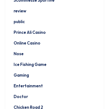
Scommesse Sportive
review
public
Prince Ali Casino
Online Casino
Nose
Ice Fishing Game
Gaming
Entertainment
Doctor
Chicken Road 2