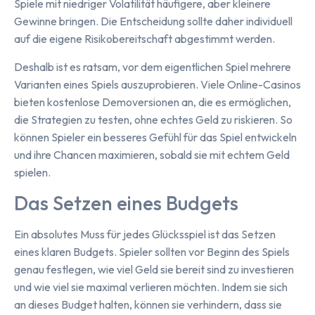
Spiele mit niedriger Volatilität häufigere, aber kleinere
Gewinne bringen. Die Entscheidung sollte daher individuell
auf die eigene Risikobereitschaft abgestimmt werden.
Deshalb ist es ratsam, vor dem eigentlichen Spiel mehrere
Varianten eines Spiels auszuprobieren. Viele Online-Casinos
bieten kostenlose Demoversionen an, die es ermöglichen,
die Strategien zu testen, ohne echtes Geld zu riskieren. So
können Spieler ein besseres Gefühl für das Spiel entwickeln
und ihre Chancen maximieren, sobald sie mit echtem Geld
spielen.
Das Setzen eines Budgets
Ein absolutes Muss für jedes Glücksspiel ist das Setzen
eines klaren Budgets. Spieler sollten vor Beginn des Spiels
genau festlegen, wie viel Geld sie bereit sind zu investieren
und wie viel sie maximal verlieren möchten. Indem sie sich
an dieses Budget halten, können sie verhindern, dass sie